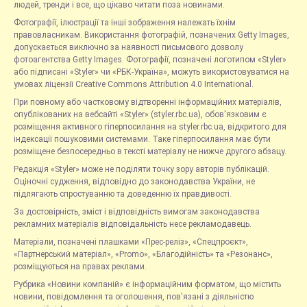
людей, тренди і все, що цікаво читати поза новинами.
Фотографії, ілюстрації та інші зображення належать їхнім
правовласникам. Використання фотографій, позначених Getty Images,
допускається виключно за наявності письмового дозволу
фотоагентства Getty Images. Фотографії, позначені логотипом «Styler»
або підписані «Styler» чи «РБК-Україна», можуть використовуватися на
умовах ліцензії Creative Commons Attribution 4.0 International.
При повному або частковому відтворенні інформаційних матеріалів,
опублікованих на вебсайті «Styler» (styler.rbc.ua), обов'язковим є
розміщення активного гіперпосилання на styler.rbc.ua, відкритого для
індексації пошуковими системами. Таке гіперпосилання має бути
розміщене безпосередньо в тексті матеріалу не нижче другого абзацу.
Редакція «Styler» може не поділяти точку зору авторів публікацій.
Оціночні судження, відповідно до законодавства України, не
підлягають спростуванню та доведенню їх правдивості.
За достовірність, зміст і відповідність вимогам законодавства
рекламних матеріалів відповідальність несе рекламодавець.
Матеріали, позначені плашками «Прес-реліз», «Спецпроєкт»,
«Партнерський матеріал», «Promo», «Благодійність» та «Резонанс»,
розміщуються на правах реклами.
Рубрика «Новини компаній» є інформаційним форматом, що містить
новини, повідомлення та оголошення, пов'язані з діяльністю