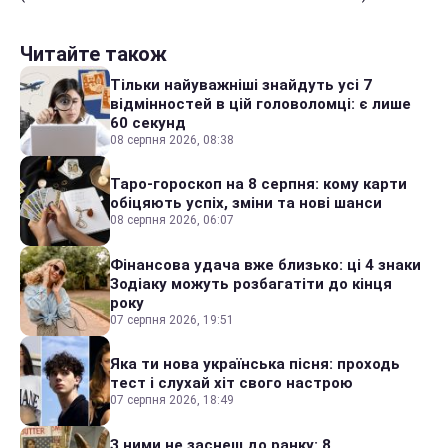
Читайте також
Тільки найуважніші знайдуть усі 7
відмінностей в цій головоломці: є лише
60 секунд
08 серпня 2026, 08:38
Таро-гороскоп на 8 серпня: кому карти
обіцяють успіх, зміни та нові шанси
08 серпня 2026, 06:07
Фінансова удача вже близько: ці 4 знаки
Зодіаку можуть розбагатіти до кінця
року
07 серпня 2026, 19:51
Яка ти нова українська пісня: проходь
тест і слухай хіт свого настрою
07 серпня 2026, 18:49
З ними не заснеш до ранку: 8