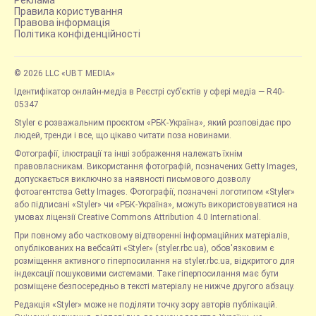
Реклама
Правила користування
Правова інформація
Політика конфіденційності
© 2026 LLC «UBT MEDIA»
Ідентифікатор онлайн-медіа в Реєстрі суб’єктів у сфері медіа — R40-
05347
Styler є розважальним проєктом «РБК-Україна», який розповідає про
людей, тренди і все, що цікаво читати поза новинами.
Фотографії, ілюстрації та інші зображення належать їхнім
правовласникам. Використання фотографій, позначених Getty Images,
допускається виключно за наявності письмового дозволу
фотоагентства Getty Images. Фотографії, позначені логотипом «Styler»
або підписані «Styler» чи «РБК-Україна», можуть використовуватися на
умовах ліцензії Creative Commons Attribution 4.0 International.
При повному або частковому відтворенні інформаційних матеріалів,
опублікованих на вебсайті «Styler» (styler.rbc.ua), обов'язковим є
розміщення активного гіперпосилання на styler.rbc.ua, відкритого для
індексації пошуковими системами. Таке гіперпосилання має бути
розміщене безпосередньо в тексті матеріалу не нижче другого абзацу.
Редакція «Styler» може не поділяти точку зору авторів публікацій.