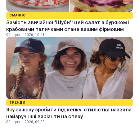
СМАЧНО
Замість звичайної "Шуби": цей салат з буряком і
крабовими паличками стане вашим фірмовим
09 серпня 2026, 10:41
ТРЕНДИ
Яку зачіску зробити під кепку: стилістка назвала
найзручніші варіанти на спеку
09 серпня 2026, 09:33