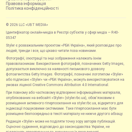
Правова інформація
Політика конфіденційності
© 2026 LLC «UBT MEDIA»
Ідентифікатор онлайн-медіа в Реєстрі суб’єктів у сфері медіа — R40-
05347
Styler є розважальним проєктом «РБК-Україна», який розповідає про
людей, тренди і все, що цікаво читати поза новинами.
Фотографії, ілюстрації та інші зображення належать їхнім
правовласникам. Використання фотографій, позначених Getty Images,
допускається виключно за наявності письмового дозволу
фотоагентства Getty Images. Фотографії, позначені логотипом «Styler»
або підписані «Styler» чи «РБК-Україна», можуть використовуватися на
умовах ліцензії Creative Commons Attribution 4.0 International.
При повному або частковому відтворенні інформаційних матеріалів,
опублікованих на вебсайті «Styler» (styler.rbc.ua), обов'язковим є
розміщення активного гіперпосилання на styler.rbc.ua, відкритого для
індексації пошуковими системами. Таке гіперпосилання має бути
розміщене безпосередньо в тексті матеріалу не нижче другого абзацу.
Редакція «Styler» може не поділяти точку зору авторів публікацій.
Оціночні судження, відповідно до законодавства України, не