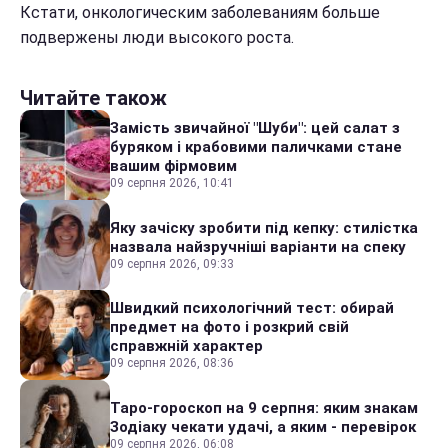
Кстати, онкологическим заболеваниям больше
подвержены люди высокого роста.
Читайте також
Замість звичайної "Шуби": цей салат з
буряком і крабовими паличками стане
вашим фірмовим
09 серпня 2026, 10:41
Яку зачіску зробити під кепку: стилістка
назвала найзручніші варіанти на спеку
09 серпня 2026, 09:33
Швидкий психологічний тест: обирай
предмет на фото і розкрий свій
справжній характер
09 серпня 2026, 08:36
Таро-гороскоп на 9 серпня: яким знакам
Зодіаку чекати удачі, а яким - перевірок
09 серпня 2026, 06:08