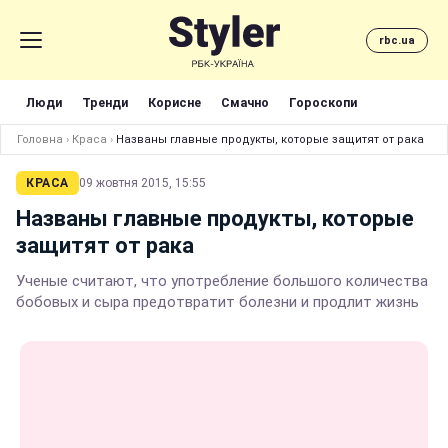
rbc.ua
Люди
Тренди
Корисне
Смачно
Гороскопи
Головна
›
Краса
›
Названы главные продукты, которые защитят от рака
КРАСА
09 жовтня 2015, 15:55
Названы главные продукты, которые
защитят от рака
Ученые считают, что употребление большого количества
бобовых и сыра предотвратит болезни и продлит жизнь