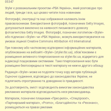
05347
Styler є розважальним проєктом «РБК-Україна», який розповідає про
людей, тренди і все, що цікаво читати поза новинами.
Фотографії, ілюстрації та інші зображення належать їхнім
правовласникам. Використання фотографій, позначених Getty Images,
допускається виключно за наявності письмового дозволу
фотоагентства Getty Images. Фотографії, позначені логотипом «Styler»
або підписані «Styler» чи «РБК-Україна», можуть використовуватися на
умовах ліцензії Creative Commons Attribution 4.0 International.
При повному або частковому відтворенні інформаційних матеріалів,
опублікованих на вебсайті «Styler» (styler.rbc.ua), обов'язковим є
розміщення активного гіперпосилання на styler.rbc.ua, відкритого для
індексації пошуковими системами. Таке гіперпосилання має бути
розміщене безпосередньо в тексті матеріалу не нижче другого абзацу.
Редакція «Styler» може не поділяти точку зору авторів публікацій.
Оціночні судження, відповідно до законодавства України, не
підлягають спростуванню та доведенню їх правдивості.
За достовірність, зміст і відповідність вимогам законодавства
рекламних матеріалів відповідальність несе рекламодавець.
Матеріали, позначені плашками «Прес-реліз», «Спецпроєкт»,
«Партнерський матеріал», «Promo», «Благодійність» та «Резонанс»,
розміщуються на правах реклами.