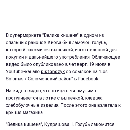
В супермаркете "Велика кишеня" в одном из
спальных районов Киева был замечен голубь,
который лакомился выпечкой, изготовленной для
покупки и дальнейшего употребления. Обличающее
видео было опубликовано в четверг, 19 июля в
Уoutube-канале
pistonczyk
со ссылкой на "Los
Solomas / Соломенский район" в Facebook.
На видео видно, что птица невозмутимо
прогуливается в лотке с выпечкой, клевала
хлебобулочные изделия. После этого она взлетела к
крыше магазина.
"Велика кишеня", Кудряшова 1. Голубь лакомится