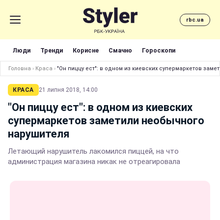
rbc.ua
Люди
Тренди
Корисне
Смачно
Гороскопи
Головна
›
Краса
›
"Он пиццу ест": в одном из киевских супермаркетов зам
КРАСА
21 липня 2018, 14:00
"Он пиццу ест": в одном из киевских
супермаркетов заметили необычного
нарушителя
Летающий нарушитель лакомился пиццей, на что
администрация магазина никак не отреагировала