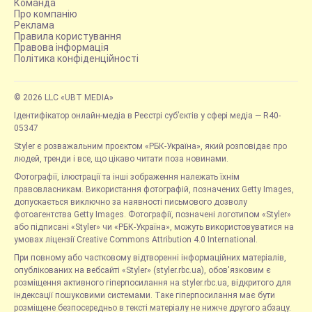
Команда
Про компанію
Реклама
Правила користування
Правова інформація
Політика конфіденційності
© 2026 LLC «UBT MEDIA»
Ідентифікатор онлайн-медіа в Реєстрі суб’єктів у сфері медіа — R40-
05347
Styler є розважальним проєктом «РБК-Україна», який розповідає про
людей, тренди і все, що цікаво читати поза новинами.
Фотографії, ілюстрації та інші зображення належать їхнім
правовласникам. Використання фотографій, позначених Getty Images,
допускається виключно за наявності письмового дозволу
фотоагентства Getty Images. Фотографії, позначені логотипом «Styler»
або підписані «Styler» чи «РБК-Україна», можуть використовуватися на
умовах ліцензії Creative Commons Attribution 4.0 International.
При повному або частковому відтворенні інформаційних матеріалів,
опублікованих на вебсайті «Styler» (styler.rbc.ua), обов'язковим є
розміщення активного гіперпосилання на styler.rbc.ua, відкритого для
індексації пошуковими системами. Таке гіперпосилання має бути
розміщене безпосередньо в тексті матеріалу не нижче другого абзацу.