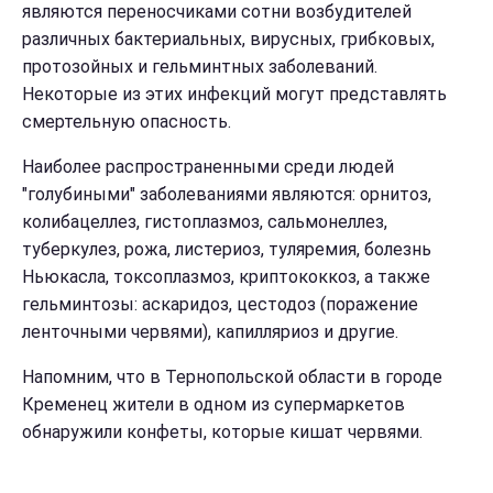
являются переносчиками сотни возбудителей
различных бактериальных, вирусных, грибковых,
протозойных и гельминтных заболеваний.
Некоторые из этих инфекций могут представлять
смертельную опасность.
Наиболее распространенными среди людей
"голубиными" заболеваниями являются: орнитоз,
колибацеллез, гистоплазмоз, сальмонеллез,
туберкулез, рожа, листериоз, туляремия, болезнь
Ньюкасла, токсоплазмоз, криптококкоз, а также
гельминтозы: аскаридоз, цестодоз (поражение
ленточными червями), капилляриоз и другие.
Напомним, что в Тернопольской области в городе
Кременец жители в одном из супермаркетов
обнаружили конфеты, которые кишат червями.