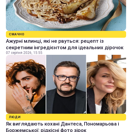
СМАЧНО
Ажурні млинці, які не рвуться: рецепт із
секретним інгредієнтом для ідеальних дірочок
07 серпня 2026, 15:55
ЛЮДИ
Як виглядають кохані Дантеса, Пономарьова і
Боржемської: рідкісні фото зірок