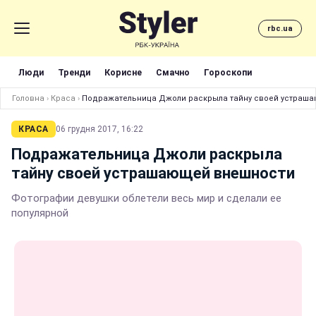
rbc.ua
Люди
Тренди
Корисне
Смачно
Гороскопи
Головна
›
Краса
›
Подражательница Джоли раскрыла тайну своей устраш
КРАСА
06 грудня 2017, 16:22
Подражательница Джоли раскрыла
тайну своей устрашающей внешности
Фотографии девушки облетели весь мир и сделали ее
популярной