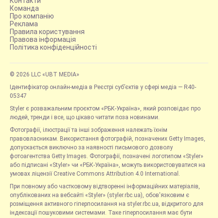
Контакти
Команда
Про компанію
Реклама
Правила користування
Правова інформація
Політика конфіденційності
© 2026 LLC «UBT MEDIA»
Ідентифікатор онлайн-медіа в Реєстрі суб’єктів у сфері медіа — R40-
05347
Styler є розважальним проєктом «РБК-Україна», який розповідає про
людей, тренди і все, що цікаво читати поза новинами.
Фотографії, ілюстрації та інші зображення належать їхнім
правовласникам. Використання фотографій, позначених Getty Images,
допускається виключно за наявності письмового дозволу
фотоагентства Getty Images. Фотографії, позначені логотипом «Styler»
або підписані «Styler» чи «РБК-Україна», можуть використовуватися на
умовах ліцензії Creative Commons Attribution 4.0 International.
При повному або частковому відтворенні інформаційних матеріалів,
опублікованих на вебсайті «Styler» (styler.rbc.ua), обов'язковим є
розміщення активного гіперпосилання на styler.rbc.ua, відкритого для
індексації пошуковими системами. Таке гіперпосилання має бути