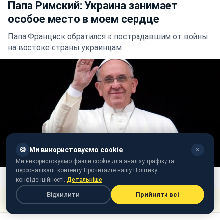
Папа Римский: Украина занимает
особое место в моем сердце
Папа Франциск обратился к пострадавшим от войны
на востоке страны украинцам
🍪
Ми використовуємо cookie
✕
Ми використовуємо файли cookie для аналізу трафіку та
персоналізації контенту. Прочитайте нашу Політику
Фото: Папа Франциск (tert.am)
конфіденційності.
Детальніше
Відхилити
Прийняти всі
Поділитися