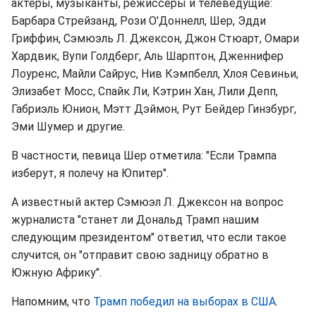
актеры, музыканты, режиссеры и телеведущие:
Барбара Стрейзанд, Рози О'Доннелл, Шер, Эдди
Гриффин, Сэмюэль Л. Джексон, Джон Стюарт, Омари
Хардвик, Вупи Голдберг, Аль Шарптон, Дженнифер
Лоуренс, Майли Сайрус, Нив Кэмпбелл, Хлоя Севиньи,
Элизабет Мосс, Спайк Ли, Кэтрин Хан, Лили Депп,
Габриэль Юнион, Мэтт Дэймон, Рут Бейдер Гинзбург,
Эми Шумер и другие.
В частности, певица Шер отметила: "Если Трампа
изберут, я полечу на Юпитер".
А известный актер Сэмюэл Л. Джексон на вопрос
журналиста "станет ли Дональд Трамп нашим
следующим президентом" ответил, что если такое
случится, он "отправит свою задницу обратно в
Южную Африку".
Напомним, что
Трамп победил на выборах в США
.