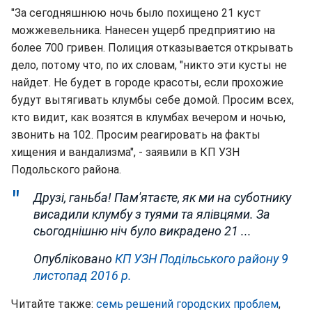
"За сегодняшнюю ночь было похищено 21 куст
можжевельника. Нанесен ущерб предприятию на
более 700 гривен. Полиция отказывается открывать
дело, потому что, по их словам, "никто эти кусты не
найдет. Не будет в городе красоты, если прохожие
будут вытягивать клумбы себе домой. Просим всех,
кто видит, как возятся в клумбах вечером и ночью,
звонить на 102. Просим реагировать на факты
хищения и вандализма", - заявили в КП УЗН
Подольского района.
Друзі, ганьба! Пам'ятаєте, як ми на суботнику
висадили клумбу з туями та ялівцями. За
сьогоднішню ніч було викрадено 21 ...
Опубліковано
КП УЗН Подільського району
9
листопад 2016 р.
Читайте также:
семь решений городских проблем
,