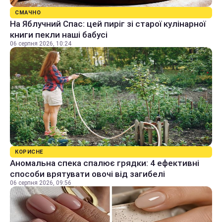
СМАЧНО
На Яблучний Спас: цей пиріг зі старої кулінарної
книги пекли наші бабусі
06 серпня 2026, 10:24
КОРИСНЕ
Аномальна спека спалює грядки: 4 ефективні
способи врятувати овочі від загибелі
06 серпня 2026, 09:56