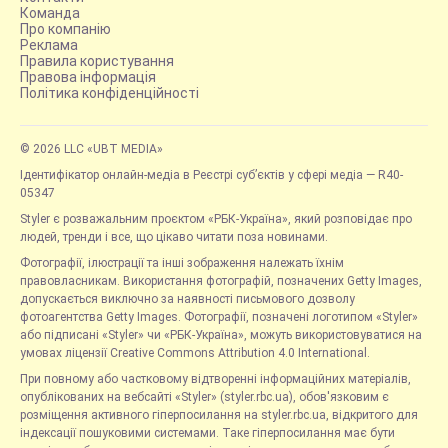
Команда
Про компанію
Реклама
Правила користування
Правова інформація
Політика конфіденційності
© 2026 LLC «UBT MEDIA»
Ідентифікатор онлайн-медіа в Реєстрі суб’єктів у сфері медіа — R40-
05347
Styler є розважальним проєктом «РБК-Україна», який розповідає про
людей, тренди і все, що цікаво читати поза новинами.
Фотографії, ілюстрації та інші зображення належать їхнім
правовласникам. Використання фотографій, позначених Getty Images,
допускається виключно за наявності письмового дозволу
фотоагентства Getty Images. Фотографії, позначені логотипом «Styler»
або підписані «Styler» чи «РБК-Україна», можуть використовуватися на
умовах ліцензії Creative Commons Attribution 4.0 International.
При повному або частковому відтворенні інформаційних матеріалів,
опублікованих на вебсайті «Styler» (styler.rbc.ua), обов'язковим є
розміщення активного гіперпосилання на styler.rbc.ua, відкритого для
індексації пошуковими системами. Таке гіперпосилання має бути