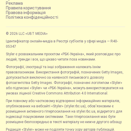
Реклама
Правила користування
Правова інформація
Політика конфіденційності
© 2026 LLC «UBT MEDIA»
Ідентифікатор онлайн-медіа в Реєстрі суб’єктів у сфері медіа — R40-
05347
Styler є розважальним проєктом «РБК-Україна», який розповідає про
людей, тренди і все, що цікаво читати поза новинами.
Фотографії, ілюстрації та інші зображення належать їхнім
правовласникам. Використання фотографій, позначених Getty Images,
допускається виключно за наявності письмового дозволу
фотоагентства Getty Images. Фотографії, позначені логотипом «Styler»
або підписані «Styler» чи «РБК-Україна», можуть використовуватися на
умовах ліцензії Creative Commons Attribution 4.0 International.
При повному або частковому відтворенні інформаційних матеріалів,
опублікованих на вебсайті «Styler» (styler.rbc.ua), обов'язковим є
розміщення активного гіперпосилання на styler.rbc.ua, відкритого для
індексації пошуковими системами. Таке гіперпосилання має бути
розміщене безпосередньо в тексті матеріалу не нижче другого абзацу.
Редакція «Styler» може не поділяти точку зору авторів публікацій.