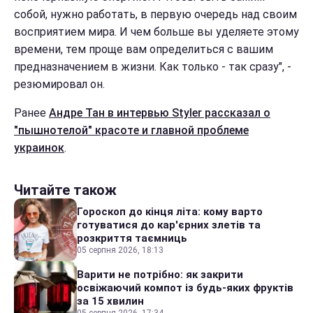
собой, нужно работать, в первую очередь над своим
восприятием мира. И чем больше вы уделяете этому
времени, тем проще вам определиться с вашим
предназначением в жизни. Как только - так сразу", -
резюмировал он.
Ранее
Андре Тан в интервью Styler рассказал о
"пышнотелой" красоте и главной проблеме
украинок
.
Читайте також
Гороскоп до кінця літа: кому варто
готуватися до кар'єрних злетів та
розкриття таємниць
05 серпня 2026, 18:13
Варити не потрібно: як закрити
освіжаючий компот із будь-яких фруктів
за 15 хвилин
05 серпня 2026, 17:34