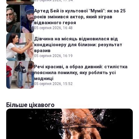
Артед Бей із культової "Мумії": як за 25
років змінився актор, який зіграв
відважного героя
05 серпня 2026, 16:48
Дівчина на місяць відмовилася від
кондиціонеру для білизни: результат
вразив
05 серпня 2026, 16:19
Речі красиві, а образ дивний: стилістка
пояснила помилку, яку роблять усі
модниці
05 серпня 2026, 15:52
Більше цікавого