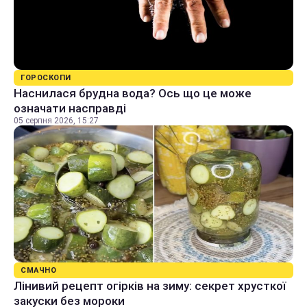
ГОРОСКОПИ
Наснилася брудна вода? Ось що це може
означати насправді
05 серпня 2026, 15:27
СМАЧНО
Лінивий рецепт огірків на зиму: секрет хрусткої
закуски без мороки