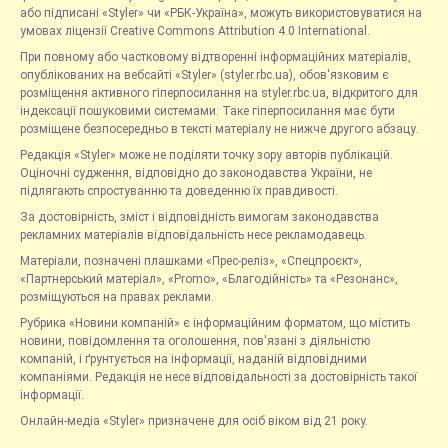
або підписані «Styler» чи «РБК-Україна», можуть використовуватися на
умовах ліцензії Creative Commons Attribution 4.0 International.
При повному або частковому відтворенні інформаційних матеріалів,
опублікованих на вебсайті «Styler» (styler.rbc.ua), обов'язковим є
розміщення активного гіперпосилання на styler.rbc.ua, відкритого для
індексації пошуковими системами. Таке гіперпосилання має бути
розміщене безпосередньо в тексті матеріалу не нижче другого абзацу.
Редакція «Styler» може не поділяти точку зору авторів публікацій.
Оціночні судження, відповідно до законодавства України, не
підлягають спростуванню та доведенню їх правдивості.
За достовірність, зміст і відповідність вимогам законодавства
рекламних матеріалів відповідальність несе рекламодавець.
Матеріали, позначені плашками «Прес-реліз», «Спецпроєкт»,
«Партнерський матеріал», «Promo», «Благодійність» та «Резонанс»,
розміщуються на правах реклами.
Рубрика «Новини компаній» є інформаційним форматом, що містить
новини, повідомлення та оголошення, пов'язані з діяльністю
компаній, і ґрунтується на інформації, наданій відповідними
компаніями. Редакція не несе відповідальності за достовірність такої
інформації.
Онлайн-медіа «Styler» призначене для осіб віком від 21 року.