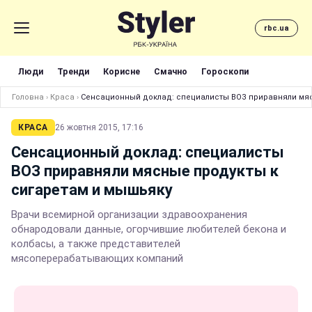
rbc.ua
Люди
Тренди
Корисне
Смачно
Гороскопи
Головна
›
Краса
›
Сенсационный доклад: специалисты ВОЗ приравняли мяс
КРАСА
26 жовтня 2015, 17:16
Сенсационный доклад: специалисты
ВОЗ приравняли мясные продукты к
сигаретам и мышьяку
Врачи всемирной организации здравоохранения
обнародовали данные, огорчившие любителей бекона и
колбасы, а также представителей
мясоперерабатывающих компаний