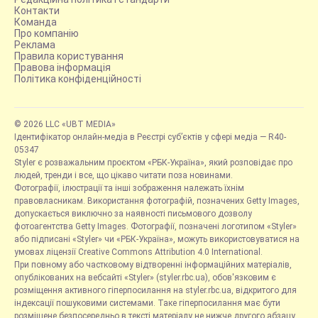
Контакти
Команда
Про компанію
Реклама
Правила користування
Правова інформація
Політика конфіденційності
© 2026 LLC «UBT MEDIA»
Ідентифікатор онлайн-медіа в Реєстрі суб’єктів у сфері медіа — R40-
05347
Styler є розважальним проєктом «РБК-Україна», який розповідає про
людей, тренди і все, що цікаво читати поза новинами.
Фотографії, ілюстрації та інші зображення належать їхнім
правовласникам. Використання фотографій, позначених Getty Images,
допускається виключно за наявності письмового дозволу
фотоагентства Getty Images. Фотографії, позначені логотипом «Styler»
або підписані «Styler» чи «РБК-Україна», можуть використовуватися на
умовах ліцензії Creative Commons Attribution 4.0 International.
При повному або частковому відтворенні інформаційних матеріалів,
опублікованих на вебсайті «Styler» (styler.rbc.ua), обов'язковим є
розміщення активного гіперпосилання на styler.rbc.ua, відкритого для
індексації пошуковими системами. Таке гіперпосилання має бути
розміщене безпосередньо в тексті матеріалу не нижче другого абзацу.