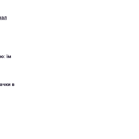
нал
ю: їм
ачки в