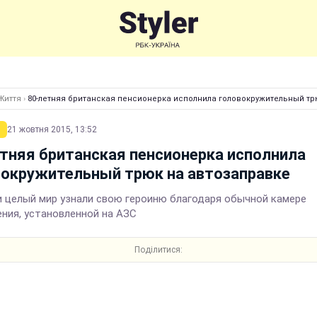
Життя
›
80-летняя британская пенсионерка исполнила головокружительный тр
21 жовтня 2015, 13:52
тняя британская пенсионерка исполнила
вокружительный трюк на автозаправке
и целый мир узнали свою героиню благодаря обычной камере
ния, установленной на АЗС
Поділитися: