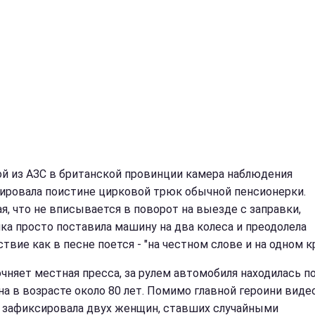
ой из АЗС в британской провинции камера наблюдения
ировала поистине цирковой трюк обычной пенсионерки.
я, что не вписывается в поворот на выезде с заправки,
ка просто поставила машину на два колеса и преодолела
твие как в песне поется - "на честном слове и на одном кр
очняет местная пресса, за рулем автомобиля находилась п
а в возрасте около 80 лет. Помимо главной героини виде
 зафиксировала двух женщин, ставших случайными