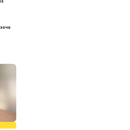
ез
 хоча