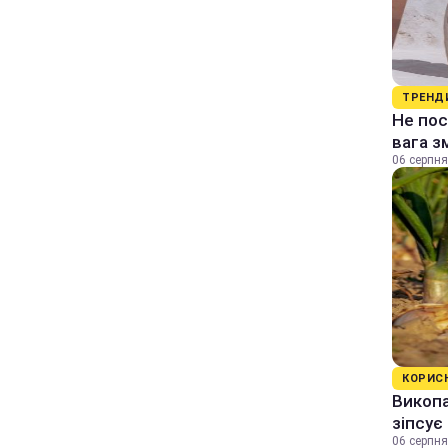
ТРЕНД
Не пос
вага з
06 серпня
КОРИС
Викопа
зіпсує
06 серпня