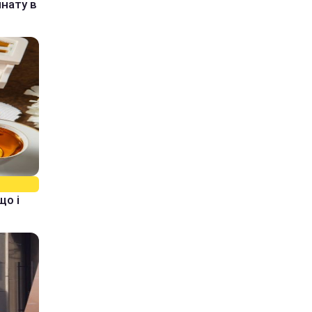
нату в
що і