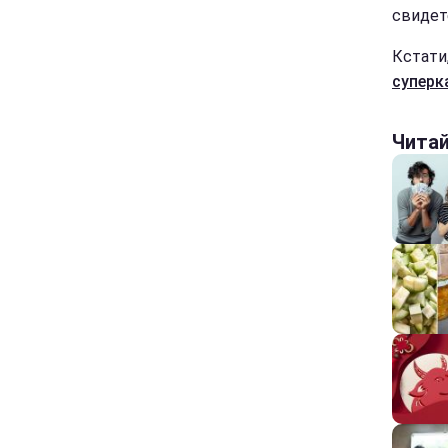
свидет
Кстати
суперк
Чита