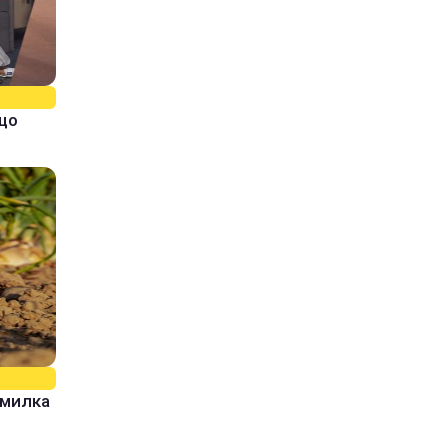
кщо
омилка