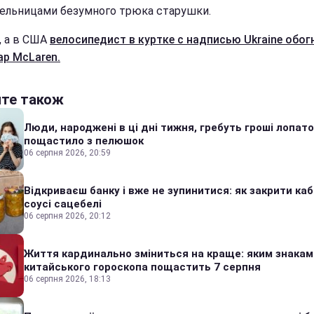
ельницами безумного трюка старушки.
, а в США
велосипедист в куртке с надписью Ukraine обог
ар McLaren.
йте також
Люди, народжені в ці дні тижня, гребуть гроші лопато
пощастило з пелюшок
06 серпня 2026, 20:59
Відкриваєш банку і вже не зупинитися: як закрити каб
соусі сацебелі
06 серпня 2026, 20:12
Життя кардинально зміниться на краще: яким знакам
китайського гороскопа пощастить 7 серпня
06 серпня 2026, 18:13