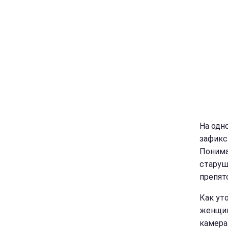
На одн
зафикс
Понима
старуш
препятс
Как ут
женщин
камера