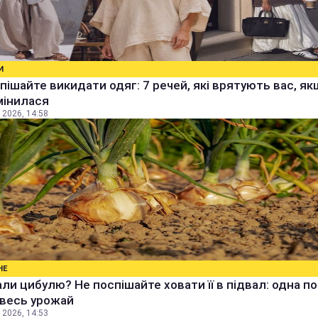
И
пішайте викидати одяг: 7 речей, які врятують вас, я
мінилася
 2026, 14:58
НЕ
ли цибулю? Не поспішайте ховати її в підвал: одна п
 весь урожай
 2026, 14:53