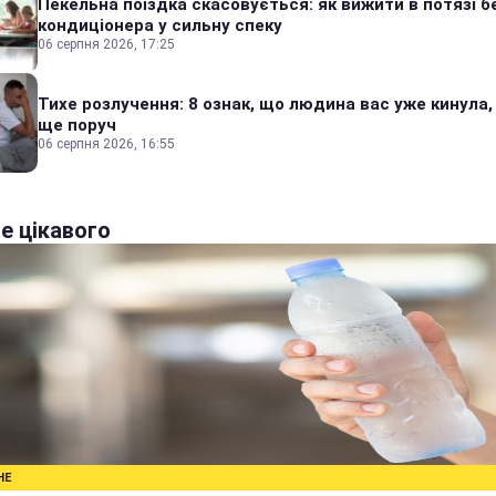
Пекельна поїздка скасовується: як вижити в потязі б
кондиціонера у сильну спеку
06 серпня 2026, 17:25
Тихе розлучення: 8 ознак, що людина вас уже кинула,
ще поруч
06 серпня 2026, 16:55
е цікавого
НЕ