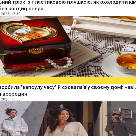
ьний трюк із пластиковою пляшкою: як охолодити кім
без кондиціонера
 2026, 16:19
зробила "капсулу часу" й сховала її у своєму домі: наві
м всередині
 2026, 15:33