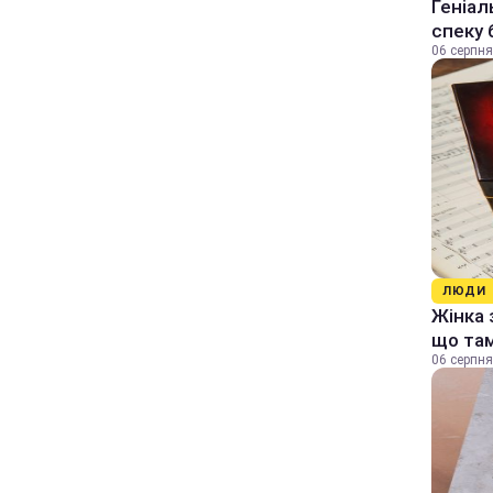
Геніал
спеку 
06 серпня
ЛЮДИ
Жінка 
що та
06 серпня