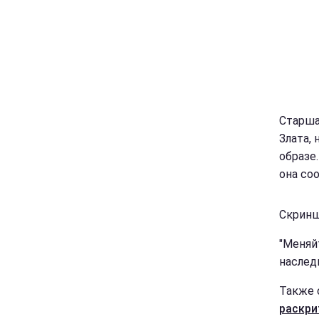
Старша
Злата,
образе
она со
Скриншо
"Меняйт
наслед
Также 
раскри