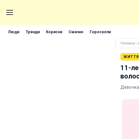
Люди
Тренди
Корисне
Смачно
Гороскопи
Головна
›
ЖИТТЯ
11-л
воло
Девочка