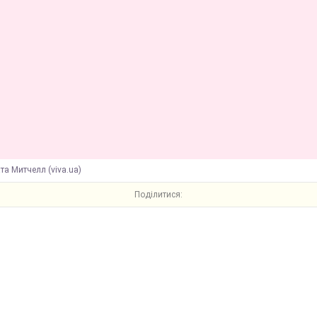
та Митчелл (viva.ua)
Поділитися: