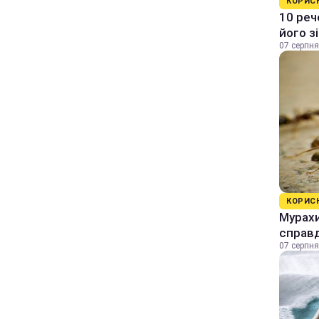
КОРИС
10 реч
його з
07 серпня
КОРИС
Мурахи
справ
07 серпня