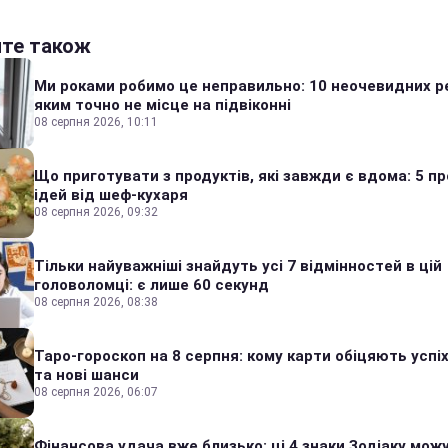
йте також
Ми роками робимо це неправильно: 10 неочевидних р
яким точно не місце на підвіконні
08 серпня 2026, 10:11
Що приготувати з продуктів, які завжди є вдома: 5 п
ідей від шеф-кухаря
08 серпня 2026, 09:32
Тільки найуважніші знайдуть усі 7 відмінностей в цій
головоломці: є лише 60 секунд
08 серпня 2026, 08:38
Таро-гороскоп на 8 серпня: кому карти обіцяють успіх
та нові шанси
08 серпня 2026, 06:07
Фінансова удача вже близько: ці 4 знаки Зодіаку мож