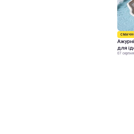
СМАЧН
Ажурні
для ід
07 серпня