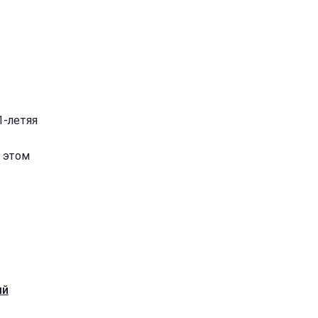
1-летяя
 этом
ый