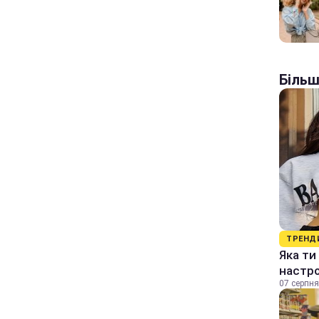
Більш
ТРЕНД
Яка ти
настр
07 серпня