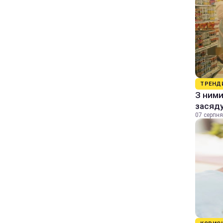
ТРЕНД
З ними
засяду
07 серпня