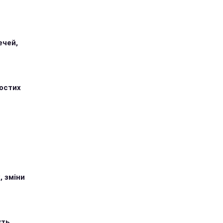
ечей,
ростих
, зміни
уть