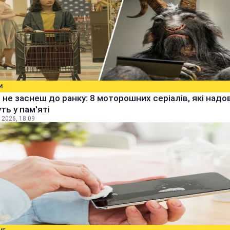
И
 не заснеш до ранку: 8 моторошних серіалів, які надо
ть у пам'яті
 2026, 18:09