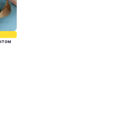
єнтом