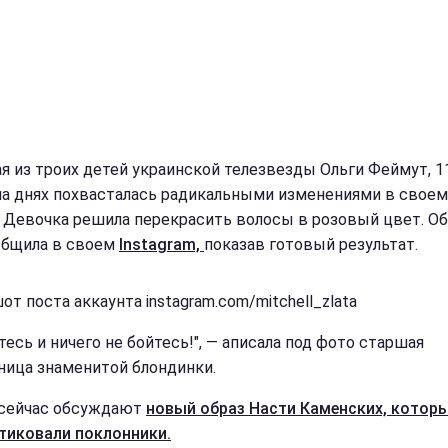
я из троих детей украинской телезвезды Ольги Феймут, 1
 на днях похвасталась радикальными изменениями в своем
. Девочка решила перекрасить волосы в розовый цвет. Об
общила в своем
Instagram,
показав готовый результат.
т поста аккаунта instagram.com/mitchell_zlata
есь и ничего не бойтесь!", — аписала под фото старшая
ница знаменитой блондинки.
сейчас обсуждают
новый образ Насти Каменских, котор
тиковали поклонники.