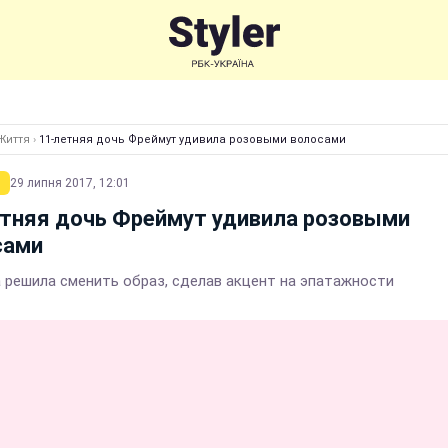
Життя
›
11-летняя дочь Фреймут удивила розовыми волосами
29 липня 2017, 12:01
етняя дочь Фреймут удивила розовыми
сами
 решила сменить образ, сделав акцент на эпатажности