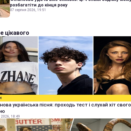
розбагатіти до кінця року
07 серпня 2026, 19:51
е цікавого
И
 нова українська пісня: проходь тест і слухай хіт свого
ою
 2026, 18:49