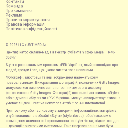
Контакти
Команда
Про компанію
Реклама
Правила користування
Правова інформація
Політика конфіденційності
© 2026 LLC «UBT MEDIA»
Ідентифікатор онлайн-медіа в Реєстрі суб’єктів у сфері медіа — R40-
05347
Styler є розважальним проєктом «РБК-Україна», який розповідає про
людей, тренди і все, що цікаво читати поза новинами.
Фотографії, ілюстрації та інші зображення належать їхнім
правовласникам. Використання фотографій, позначених Getty Images,
допускається виключно за наявності письмового дозволу
фотоагентства Getty Images. Фотографії, позначені логотипом «Styler»
або підписані «Styler» чи «РБК-Україна», можуть використовуватися на
умовах ліцензії Creative Commons Attribution 4.0 International.
При повному або частковому відтворенні інформаційних матеріалів,
опублікованих на вебсайті «Styler» (styler.rbc.ua), обов'язковим є
розміщення активного гіперпосилання на styler.rbc.ua, відкритого для
індексації пошуковими системами. Таке гіперпосилання має бути