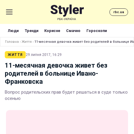
rbc.ua
Люди
Тренди
Корисне
Смачно
Гороскопи
Головна
›
Життя
›
11-месячная девочка живет без родителей в больнице И
ЖИТТЯ
29 липня 2017, 16:29
11-месячная девочка живет без
родителей в больнице Ивано-
Франковска
Вопрос родительских прав будет решаться в суде только
осенью