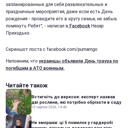
запланированные для себя развлекательные и
праздничные мероприятия, даже если есть День
рождения - проведите его в кругу семьи, не забыв
помянуть Ребят", - написал в
Facebook
Назар
Приходько.
Скриншот поста с facebook.com/pumamgo
Напомним, что
украинцы объявили День траура по
погибшим в АТО военным.
Читайте також
Встигніть до вересня: експерт назвав
дві рослини, які потрібно обрізати в саду
10 серпня 2026, 14:46
Не зморшки: ці 5 помилок у гардеробі