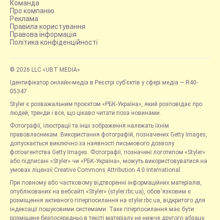
Команда
Про компанію
Реклама
Правила користування
Правова інформація
Політика конфіденційності
© 2026 LLC «UBT MEDIA»
Ідентифікатор онлайн-медіа в Реєстрі суб’єктів у сфері медіа — R40-
05347
Styler є розважальним проєктом «РБК-Україна», який розповідає про
людей, тренди і все, що цікаво читати поза новинами.
Фотографії, ілюстрації та інші зображення належать їхнім
правовласникам. Використання фотографій, позначених Getty Images,
допускається виключно за наявності письмового дозволу
фотоагентства Getty Images. Фотографії, позначені логотипом «Styler»
або підписані «Styler» чи «РБК-Україна», можуть використовуватися на
умовах ліцензії Creative Commons Attribution 4.0 International.
При повному або частковому відтворенні інформаційних матеріалів,
опублікованих на вебсайті «Styler» (styler.rbc.ua), обов'язковим є
розміщення активного гіперпосилання на styler.rbc.ua, відкритого для
індексації пошуковими системами. Таке гіперпосилання має бути
розміщене безпосередньо в тексті матеріалу не нижче другого абзацу.