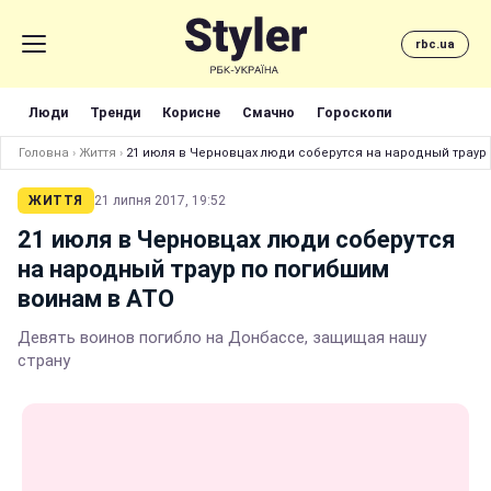
rbc.ua
Люди
Тренди
Корисне
Смачно
Гороскопи
Головна
›
Життя
›
21 июля в Черновцах люди соберутся на народный траур
ЖИТТЯ
21 липня 2017, 19:52
21 июля в Черновцах люди соберутся
на народный траур по погибшим
воинам в АТО
Девять воинов погибло на Донбассе, защищая нашу
страну