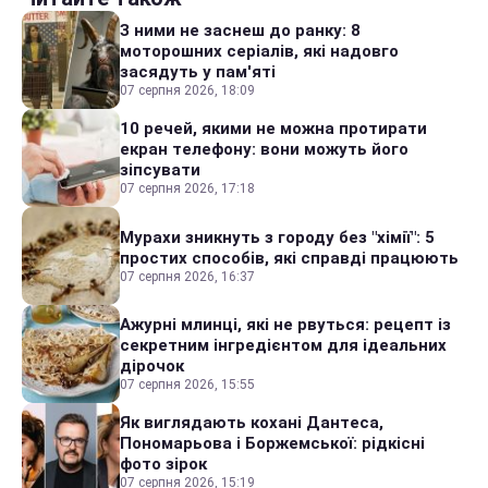
З ними не заснеш до ранку: 8
моторошних серіалів, які надовго
засядуть у пам'яті
07 серпня 2026, 18:09
10 речей, якими не можна протирати
екран телефону: вони можуть його
зіпсувати
07 серпня 2026, 17:18
Мурахи зникнуть з городу без "хімії": 5
простих способів, які справді працюють
07 серпня 2026, 16:37
Ажурні млинці, які не рвуться: рецепт із
секретним інгредієнтом для ідеальних
дірочок
07 серпня 2026, 15:55
Як виглядають кохані Дантеса,
Пономарьова і Боржемської: рідкісні
фото зірок
07 серпня 2026, 15:19