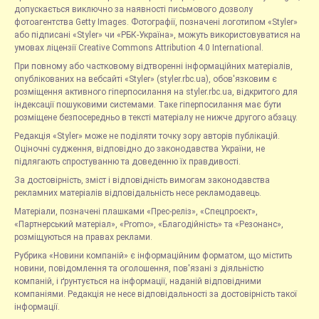
допускається виключно за наявності письмового дозволу
фотоагентства Getty Images. Фотографії, позначені логотипом «Styler»
або підписані «Styler» чи «РБК-Україна», можуть використовуватися на
умовах ліцензії Creative Commons Attribution 4.0 International.
При повному або частковому відтворенні інформаційних матеріалів,
опублікованих на вебсайті «Styler» (styler.rbc.ua), обов'язковим є
розміщення активного гіперпосилання на styler.rbc.ua, відкритого для
індексації пошуковими системами. Таке гіперпосилання має бути
розміщене безпосередньо в тексті матеріалу не нижче другого абзацу.
Редакція «Styler» може не поділяти точку зору авторів публікацій.
Оціночні судження, відповідно до законодавства України, не
підлягають спростуванню та доведенню їх правдивості.
За достовірність, зміст і відповідність вимогам законодавства
рекламних матеріалів відповідальність несе рекламодавець.
Матеріали, позначені плашками «Прес-реліз», «Спецпроєкт»,
«Партнерський матеріал», «Promo», «Благодійність» та «Резонанс»,
розміщуються на правах реклами.
Рубрика «Новини компаній» є інформаційним форматом, що містить
новини, повідомлення та оголошення, пов'язані з діяльністю
компаній, і ґрунтується на інформації, наданій відповідними
компаніями. Редакція не несе відповідальності за достовірність такої
інформації.