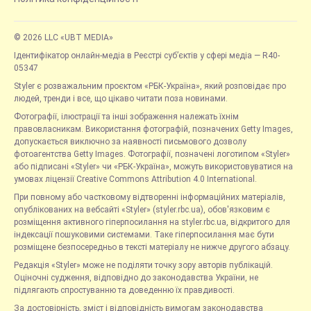
© 2026 LLC «UBT MEDIA»
Ідентифікатор онлайн-медіа в Реєстрі суб’єктів у сфері медіа — R40-
05347
Styler є розважальним проєктом «РБК-Україна», який розповідає про
людей, тренди і все, що цікаво читати поза новинами.
Фотографії, ілюстрації та інші зображення належать їхнім
правовласникам. Використання фотографій, позначених Getty Images,
допускається виключно за наявності письмового дозволу
фотоагентства Getty Images. Фотографії, позначені логотипом «Styler»
або підписані «Styler» чи «РБК-Україна», можуть використовуватися на
умовах ліцензії Creative Commons Attribution 4.0 International.
При повному або частковому відтворенні інформаційних матеріалів,
опублікованих на вебсайті «Styler» (styler.rbc.ua), обов'язковим є
розміщення активного гіперпосилання на styler.rbc.ua, відкритого для
індексації пошуковими системами. Таке гіперпосилання має бути
розміщене безпосередньо в тексті матеріалу не нижче другого абзацу.
Редакція «Styler» може не поділяти точку зору авторів публікацій.
Оціночні судження, відповідно до законодавства України, не
підлягають спростуванню та доведенню їх правдивості.
За достовірність, зміст і відповідність вимогам законодавства