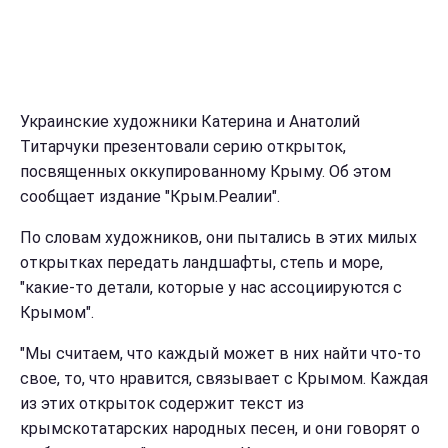
Украинские художники Катерина и Анатолий
Титарчуки презентовали серию открыток,
посвященных оккупированному Крыму. Об этом
сообщает издание "Крым.Реалии".
По словам художников, они пытались в этих милых
открытках передать ландшафты, степь и море,
"какие-то детали, которые у нас ассоциируются с
Крымом".
"Мы считаем, что каждый может в них найти что-то
свое, то, что нравится, связывает с Крымом. Каждая
из этих открыток содержит текст из
крымскотатарских народных песен, и они говорят о