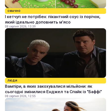
СМАЧНО
І кетчуп не потрібен: пікантний соус із порічок,
який ідеально доповнить м'ясо
08 серпня 2026, 13:39
ЛЮДИ
Вампіри, в яких закохувалися мільйони: як
сьогодні змінилися Енджел та Спайк із "Баффі"
08 серпня 2026, 12:55