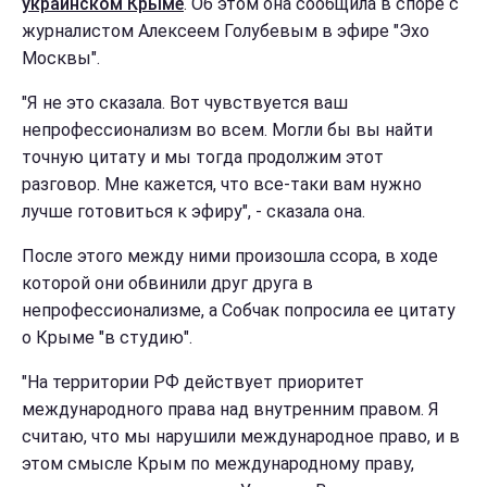
украинском Крыме
. Об этом она сообщила в споре с
журналистом Алексеем Голубевым в эфире "Эхо
Москвы".
"Я не это сказала. Вот чувствуется ваш
непрофессионализм во всем. Могли бы вы найти
точную цитату и мы тогда продолжим этот
разговор. Мне кажется, что все-таки вам нужно
лучше готовиться к эфиру", - сказала она.
После этого между ними произошла ссора, в ходе
которой они обвинили друг друга в
непрофессионализме, а Собчак попросила ее цитату
о Крыме "в студию".
"На территории РФ действует приоритет
международного права над внутренним правом. Я
считаю, что мы нарушили международное право, и в
этом смысле Крым по международному праву,