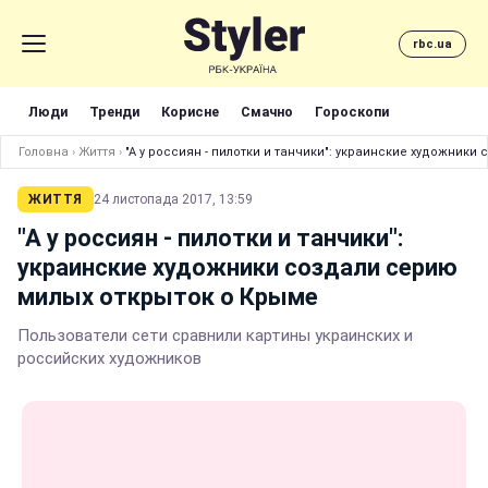
rbc.ua
Люди
Тренди
Корисне
Смачно
Гороскопи
Головна
›
Життя
›
"А у россиян - пилотки и танчики": украинские художник
ЖИТТЯ
24 листопада 2017, 13:59
"А у россиян - пилотки и танчики":
украинские художники создали серию
милых открыток о Крыме
Пользователи сети сравнили картины украинских и
российских художников