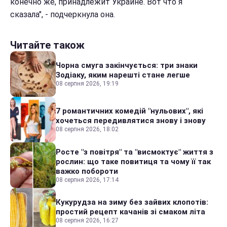
конечно же, принадлежит Украине. Вот что я
сказала", - подчеркнула она.
Читайте також
Чорна смуга закінчується: три знаки
Зодіаку, яким нарешті стане легше
08 серпня 2026, 19:19
7 романтичних комедій "нульових", які
хочеться передивлятися знову і знову
08 серпня 2026, 18:02
Росте "з повітря" та "висмоктує" життя з
рослин: що таке повитиця та чому її так
важко побороти
08 серпня 2026, 17:14
Кукурудза на зиму без зайвих клопотів:
простий рецепт качанів зі смаком літа
08 серпня 2026, 16:27