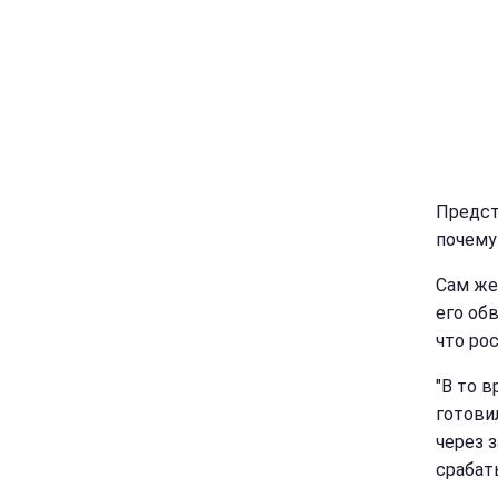
Предст
почему
Сам же
его об
что ро
"В то в
готови
через 
срабаты