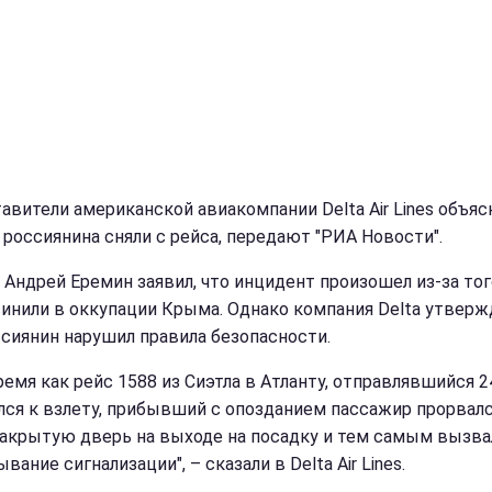
авители американской авиакомпании Delta Air Lines объяс
 россиянина сняли с рейса, передают "РИА Новости".
 Андрей Еремин заявил, что инцидент произошел из-за тог
винили в оккупации Крыма. Однако компания Delta утверж
ссиянин нарушил правила безопасности.
ремя как рейс 1588 из Сиэтла в Атланту, отправлявшийся 2
лся к взлету, прибывший с опозданием пассажир прорвал
закрытую дверь на выходе на посадку и тем самым вызва
вание сигнализации", – сказали в Delta Air Lines.