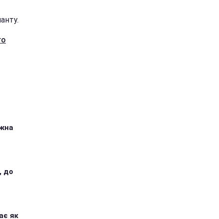
анту.
го
ожна
, до
ає як