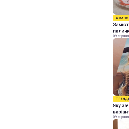
СМАЧН
Заміст
палич
09 серпня
ТРЕНД
Яку за
варіан
09 серпня