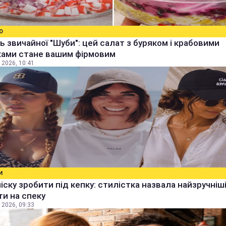
О
ь звичайної "Шуби": цей салат з буряком і крабовими
ками стане вашим фірмовим
 2026, 10:41
И
чіску зробити під кепку: стилістка назвала найзручніш
ти на спеку
 2026, 09:33