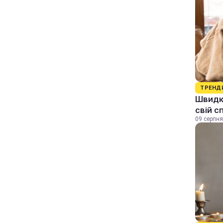
ТРЕНД
Швидки
свій с
09 серпня