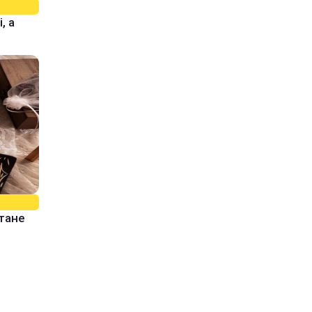
, а
стане