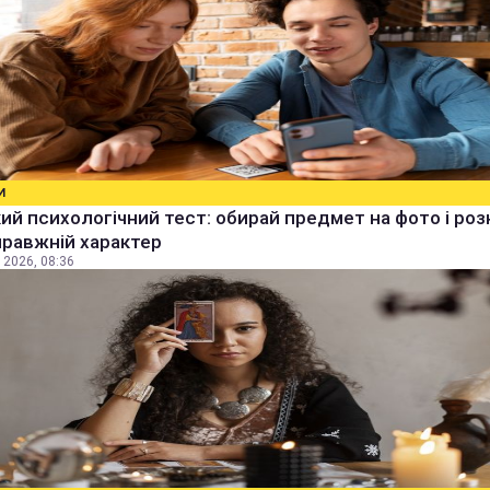
И
й психологічний тест: обирай предмет на фото і роз
правжній характер
 2026, 08:36