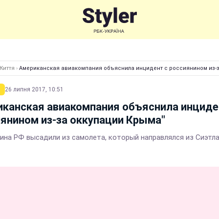
Життя
›
Американская авиакомпания объяснила инцидент с россиянином из-з
26 липня 2017, 10:51
канская авиакомпания объяснила инциде
янином из-за оккупации Крыма"
ина РФ высадили из самолета, который направлялся из Сиэтла