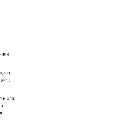
нили,
о, что
дает,
4 июля,
ся
л