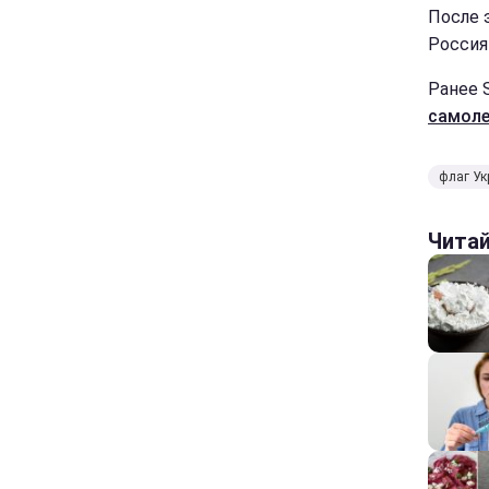
После 
Россия
Ранее S
самоле
флаг У
Чита