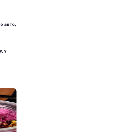
о авто,
, у