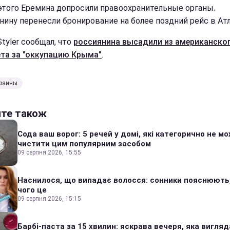
этого Еремина допросили правоохранительные органы.
нину перенесли бронирование на более поздний рейс в Атл
tyler сообщал, что
россиянина высадили из американско
та за "оккупацию Крыма"
.
краины
йте також
Сода ваш ворог: 5 речей у домі, які категорично не м
чистити цим популярним засобом
09 серпня 2026, 15:55
Наснилося, що випадає волосся: сонники пояснюють
чого це
09 серпня 2026, 15:15
Барбі-паста за 15 хвилин: яскрава вечеря, яка вигляд