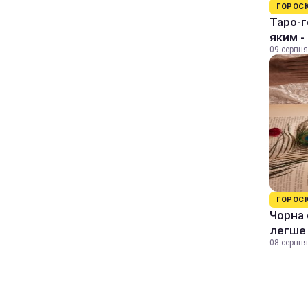
ГОРОС
Таро-г
яким -
09 серпня
ГОРОС
Чорна 
легше
08 серпня