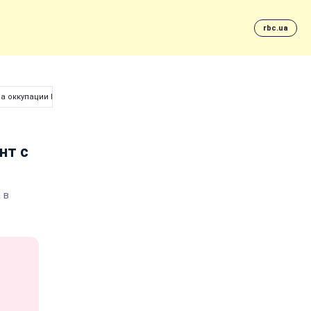
rbc.ua
а оккупации Крыма"
нт с
 в