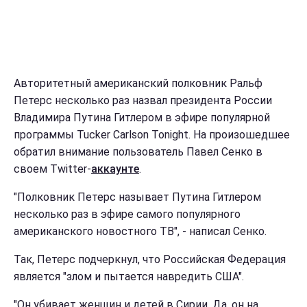
Авторитетный американский полковник Ральф
Петерс несколько раз назвал президента России
Владимира Путина Гитлером в эфире популярной
программы Tucker Carlson Tonight. На произошедшее
обратил внимание пользователь Павел Сенко в
своем Twitter-
аккаунте
.
"Полковник Петерс называет Путина Гитлером
несколько раз в эфире самого популярного
американского новостного ТВ", - написал Сенко.
Так, Петерс подчеркнул, что Российская Федерация
является "злом и пытается навредить США".
"Он убивает женщин и детей в Сирии. Да, он на