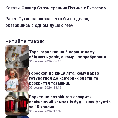
Кстати,
Оливер Стоун сравнил Путина с Гитлером
.
Ранее
Путин рассказал, что бы он делал,
оказавшись в одном душе с геем
.
Читайте також
Таро-гороскоп на 6 серпня: кому
обіцяють успіх, а кому - випробування
06 серпня 2026, 06:15
Гороскоп до кінця літа: кому варто
готуватися до кар'єрних злетів та
розкриття таємниць
05 серпня 2026, 18:13
Варити не потрібно: як закрити
освіжаючий компот із будь-яких фруктів
за 15 хвилин
05 серпня 2026, 17:34