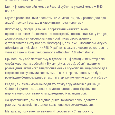
© 2026 LLC «UBT MEDIA»
Ідентифікатор онлайн-медіа в Реєстрі суб’єктів у сфері медіа — R40-
05347
Styler є розважальним проєктом «РБК-Україна», який розповідає про
людей, тренди і все, що цікаво читати поза новинами.
Фотографії, ілюстрації та інші зображення належать їхнім
правовласникам. Використання фотографій, позначених Getty Images,
допускається виключно за наявності письмового дозволу
фотоагентства Getty Images. Фотографії, позначені логотипом «Styler»
або підписані «Styler» чи «РБК-Україна», можуть використовуватися на
умовах ліцензії Creative Commons Attribution 4.0 International.
При повному або частковому відтворенні інформаційних матеріалів,
опублікованих на вебсайті «Styler» (styler.rbc.ua), обов'язковим є
розміщення активного гіперпосилання на styler.rbc.ua, відкритого для
індексації пошуковими системами. Таке гіперпосилання має бути
розміщене безпосередньо в тексті матеріалу не нижче другого абзацу.
Редакція «Styler» може не поділяти точку зору авторів публікацій.
Оціночні судження, відповідно до законодавства України, не
підлягають спростуванню та доведенню їх правдивості.
За достовірність, зміст і відповідність вимогам законодавства
рекламних матеріалів відповідальність несе рекламодавець.
Матеріали, позначені плашками «Прес-реліз», «Спецпроєкт»,