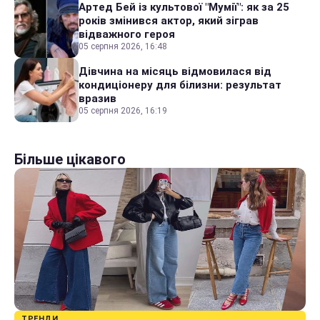
Артед Бей із культової "Мумії": як за 25
років змінився актор, який зіграв
відважного героя
05 серпня 2026, 16:48
Дівчина на місяць відмовилася від
кондиціонеру для білизни: результат
вразив
05 серпня 2026, 16:19
Більше цікавого
ТРЕНДИ