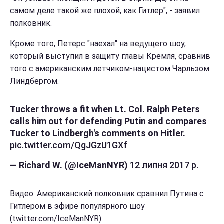
самом деле такой же плохой, как Гитлер", - заявил
полковник.
Кроме того, Петерс "наехал" на ведущего шоу,
который выступил в защиту главы Кремля, сравнив
того с американским летчиком-нацистом Чарльзом
Линдбергом.
Tucker throws a fit when Lt. Col. Ralph Peters
calls him out for defending Putin and compares
Tucker to Lindbergh's comments on Hitler.
pic.twitter.com/QgJGzU1GXf
— Richard W. (@IceManNYR)
12 липня 2017 р.
Видео: Американский полковник сравнил Путина с
Гитлером в эфире популярного шоу
(twitter.com/IceManNYR)