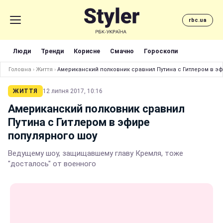
rbc.ua
Люди
Тренди
Корисне
Смачно
Гороскопи
Головна
›
Життя
›
Американский полковник сравнил Путина с Гитлером в э
ЖИТТЯ
12 липня 2017, 10:16
Американский полковник сравнил
Путина с Гитлером в эфире
популярного шоу
Ведущему шоу, защищавшему главу Кремля, тоже
"досталось" от военного