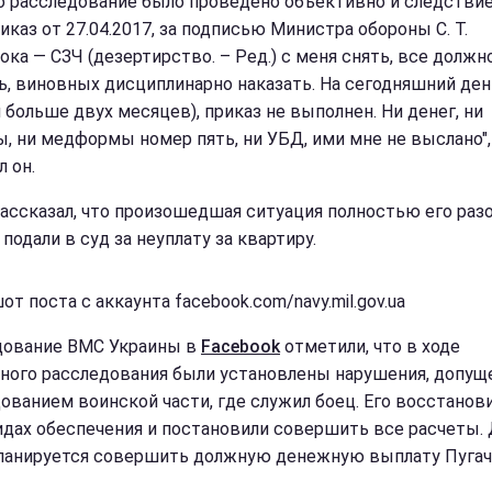
о расследование было проведено объективно и следстви
иказ от 27.04.2017, за подписью Министра обороны С. Т.
ока — СЗЧ (дезертирство. – Ред.) с меня снять, все должн
ь, виновных дисциплинарно наказать. На сегодняшний ден
 больше двух месяцев), приказ не выполнен. Ни денег, ни
ы, ни медформы номер пять, ни УБД, ими мне не выслано",
 он.
рассказал, что произошедшая ситуация полностью его разо
 подали в суд за неуплату за квартиру.
т поста с аккаунта facebook.com/navy.mil.gov.ua
ование ВМС Украины в
Facebook
отметили, что в ходе
ного расследования были установлены нарушения, допу
ованием воинской части, где служил боец. Его восстанови
идах обеспечения и постановили совершить все расчеты. 
ланируется совершить должную денежную выплату Пугач