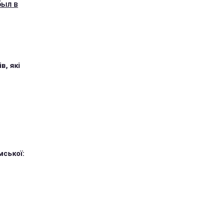
был в
в, які
мської: