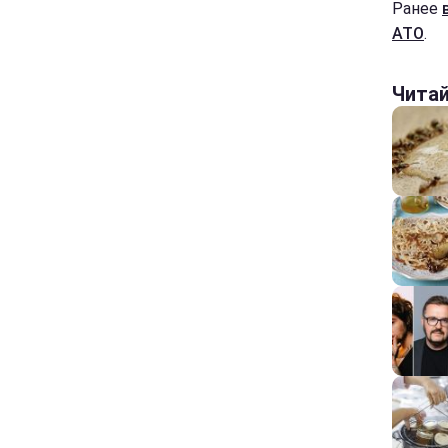
Ранее
АТО
.
Чита