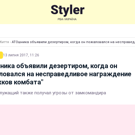
Життя
›
АТОшника объявили дезертиром, когда он пожаловался на несправед
13 липня 2017, 11:26
ика объявили дезертиром, когда он
ловался на несправедливое награждение
ков комбата"
лужащий также получал угрозы от замкомандира