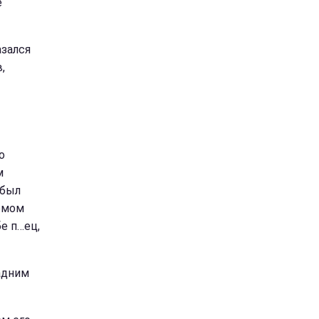
е
азался
,
о
м
 был
комом
бе п…ец,
адним