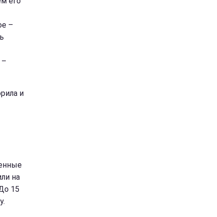
ем его
ое –
ь
 –
рила и
щенные
ли на
До 15
у.