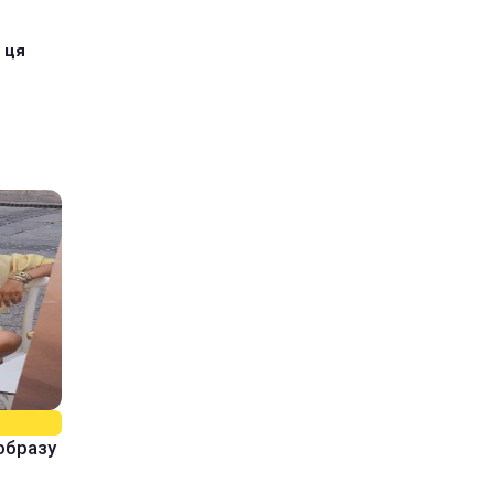
 ця
образу