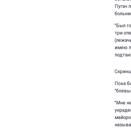
Пугач 
больни
"Был г
три оп
(лежач
имею п
подтве
Скринш
Пока бо
"боевые
"Мне не
украде
майоро
называ