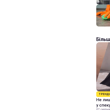
Більш
ТРЕНД
Не лиш
у спек
07 серпня