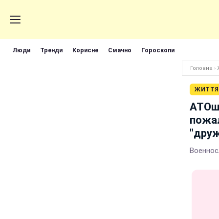
Люди
Тренди
Корисне
Смачно
Гороскопи
Головна
›
ЖИТТЯ
АТОшн
пожа
"друж
Военнос