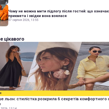
Чому не можна мити підлогу після гостей: що означає
прикмета і звідки вона взялася
07 серпня 2026, 13:55
е цікавого
И
е льон: стилістка розкрила 6 секретів комфортного 
у
 2026, 13:14