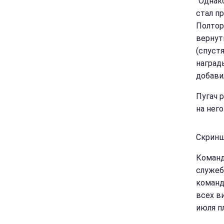
"Однак
стал пр
Полтор
вернут
(спустя
наград
добавил
Пугач 
на него
Скриншо
Команд
служеб
команд
всех в
июля п