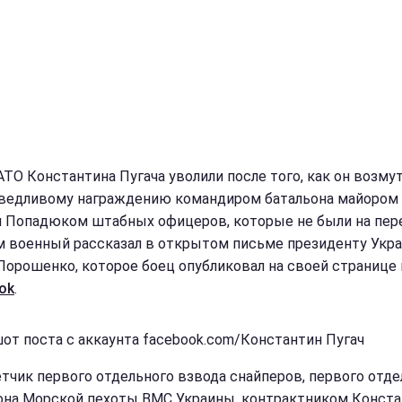
АТО Константина Пугача уволили после того, как он возму
ведливому награждению командиром батальона майором
 Попадюком штабных офицеров, которые не были на пер
м военный рассказал в открытом письме президенту Укр
Порошенко, которое боец опубликовал на своей странице 
ok
.
от поста с аккаунта facebook.com/Константин Пугач
тчик первого отдельного взвода снайперов, первого отде
она Морской пехоты ВМС Украины, контрактником Конст