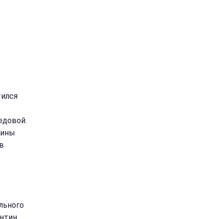
тился
едовой.
аины
в
льного
антин