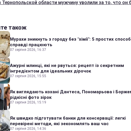
в Тернопольской области мужчину уволили за то, что он 
йте також
Мурахи зникнуть з городу без "хімії": 5 простих способі
справді працюють
07 серпня 2026, 16:37
Ажурні млинці, які не рвуться: рецепт із секретним
інгредієнтом для ідеальних дірочок
07 серпня 2026, 15:55
Як виглядають кохані Дантеса, Пономарьова і Борже
рідкісні фото зірок
07 серпня 2026, 15:19
Як швидко підготувати банки для консервації: легкі
перевірені методи, які зекономлять ваш час
07 серпня 2026, 14:36