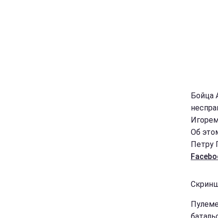
Бойца 
неспра
Игорем
Об это
Петру 
Facebo
Скринш
Пулеме
баталь