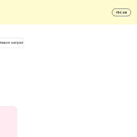
rbc.ua
ливое награждение "дружков комбата"