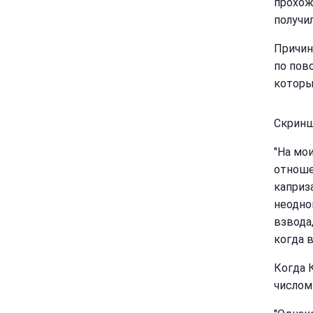
прохож
получил
Причин
по пов
которы
Скринш
"На мои
отноше
каприз
неодно
взвода,
когда в
Когда 
числом