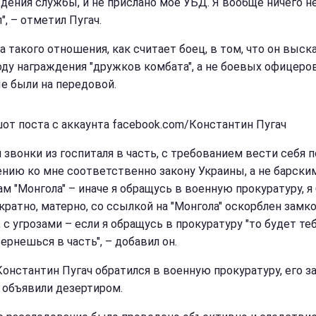
дения службы, и не прислано мое УБД. Я вообще ничего н
", – отметил Пугач.
а такого отношения, как считает боец, в том, что он выск
оду награждения "дружков комбата", а не боевых офицеров
е были на передовой.
от поста с аккаунта facebook.com/Константин Пугач
 звонки из госпиталя в часть, с требованием вести себя п
нию ко мне соответственно закону Украины, а не барски
ам "Монгола" – иначе я обращусь в военную прокуратуру, я
кратно, матерно, со ссылкой на "Монгола" оскорблен зам
 с угрозами – если я обращусь в прокуратуру "то будет те
ернешься в часть", – добавил он.
Константин Пугач обратился в военную прокуратуру, его з
 объявили дезертиром.