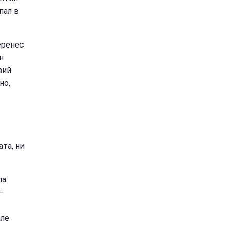
пал в
еренес
н
зий
но,
ата, ни
ла
–
але