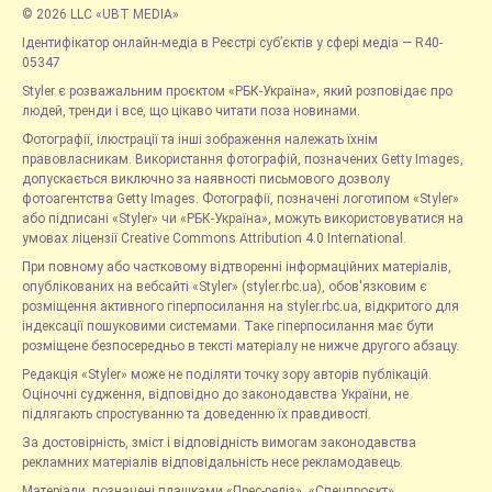
© 2026 LLC «UBT MEDIA»
Ідентифікатор онлайн-медіа в Реєстрі суб’єктів у сфері медіа — R40-
05347
Styler є розважальним проєктом «РБК-Україна», який розповідає про
людей, тренди і все, що цікаво читати поза новинами.
Фотографії, ілюстрації та інші зображення належать їхнім
правовласникам. Використання фотографій, позначених Getty Images,
допускається виключно за наявності письмового дозволу
фотоагентства Getty Images. Фотографії, позначені логотипом «Styler»
або підписані «Styler» чи «РБК-Україна», можуть використовуватися на
умовах ліцензії Creative Commons Attribution 4.0 International.
При повному або частковому відтворенні інформаційних матеріалів,
опублікованих на вебсайті «Styler» (styler.rbc.ua), обов'язковим є
розміщення активного гіперпосилання на styler.rbc.ua, відкритого для
індексації пошуковими системами. Таке гіперпосилання має бути
розміщене безпосередньо в тексті матеріалу не нижче другого абзацу.
Редакція «Styler» може не поділяти точку зору авторів публікацій.
Оціночні судження, відповідно до законодавства України, не
підлягають спростуванню та доведенню їх правдивості.
За достовірність, зміст і відповідність вимогам законодавства
рекламних матеріалів відповідальність несе рекламодавець.
Матеріали, позначені плашками «Прес-реліз», «Спецпроєкт»,