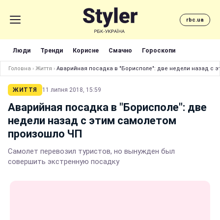
rbc.ua
Люди
Тренди
Корисне
Смачно
Гороскопи
Головна
›
Життя
›
Аварийная посадка в "Борисполе": две недели назад c 
ЖИТТЯ
11 липня 2018, 15:59
Аварийная посадка в "Борисполе": две
недели назад c этим самолетом
произошло ЧП
Самолет перевозил туристов, но вынужден был
совершить экстренную посадку