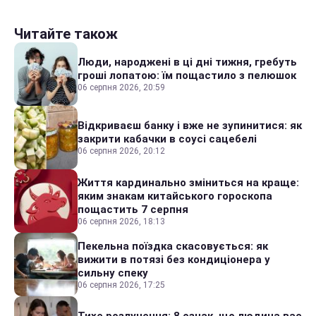
Читайте також
Люди, народжені в ці дні тижня, гребуть
гроші лопатою: їм пощастило з пелюшок
06 серпня 2026, 20:59
Відкриваєш банку і вже не зупинитися: як
закрити кабачки в соусі сацебелі
06 серпня 2026, 20:12
Життя кардинально зміниться на краще:
яким знакам китайського гороскопа
пощастить 7 серпня
06 серпня 2026, 18:13
Пекельна поїздка скасовується: як
вижити в потязі без кондиціонера у
сильну спеку
06 серпня 2026, 17:25