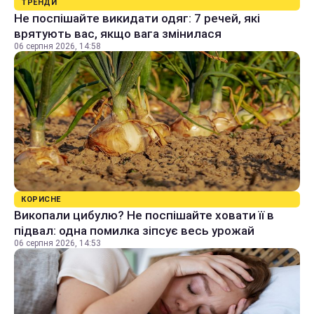
ТРЕНДИ
Не поспішайте викидати одяг: 7 речей, які
врятують вас, якщо вага змінилася
06 серпня 2026, 14:58
КОРИСНЕ
Викопали цибулю? Не поспішайте ховати її в
підвал: одна помилка зіпсує весь урожай
06 серпня 2026, 14:53