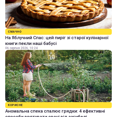
СМАЧНО
На Яблучний Спас: цей пиріг зі старої кулінарної
книги пекли наші бабусі
06 серпня 2026, 10:24
КОРИСНЕ
Аномальна спека спалює грядки: 4 ефективні
способи врятувати овочі від загибелі