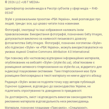
© 2026 LLC «UBT MEDIA»
Ідентифікатор онлайн-медіа в Реєстрі суб’єктів у сфері медіа — R40-
05347
Styler є розважальним проєктом «РБК-Україна», який розповідає про
людей, тренди і все, що цікаво читати поза новинами.
Фотографії, ілюстрації та інші зображення належать їхнім
правовласникам. Використання фотографій, позначених Getty Images,
допускається виключно за наявності письмового дозволу
фотоагентства Getty Images. Фотографії, позначені логотипом «Styler»
або підписані «Styler» чи «РБК-Україна», можуть використовуватися на
умовах ліцензії Creative Commons Attribution 4.0 International.
При повному або частковому відтворенні інформаційних матеріалів,
опублікованих на вебсайті «Styler» (styler.rbc.ua), обов'язковим є
розміщення активного гіперпосилання на styler.rbc.ua, відкритого для
індексації пошуковими системами. Таке гіперпосилання має бути
розміщене безпосередньо в тексті матеріалу не нижче другого абзацу.
Редакція «Styler» може не поділяти точку зору авторів публікацій.
Оціночні судження, відповідно до законодавства України, не
підлягають спростуванню та доведенню їх правдивості.
За достовірність, зміст і відповідність вимогам законодавства
рекламних матеріалів відповідальність несе рекламодавець.
Матеріали, позначені плашками «Прес-реліз», «Спецпроєкт»,