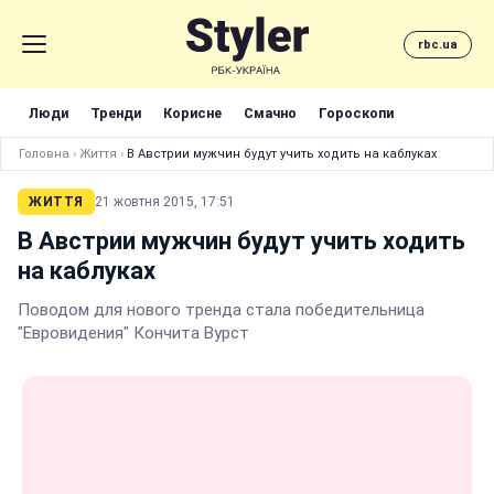
rbc.ua
Люди
Тренди
Корисне
Смачно
Гороскопи
Головна
›
Життя
›
В Австрии мужчин будут учить ходить на каблуках
ЖИТТЯ
21 жовтня 2015, 17:51
В Австрии мужчин будут учить ходить
на каблуках
Поводом для нового тренда стала победительница
"Евровидения" Кончита Вурст