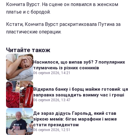
Кончита Вурст. На сцене он появился в женском
платье и с бородой.
Кстати, Кончита Вурст раскритиковала Путина за
пластические операции.
Читайте також
Наснилося, що випав зуб? 7 популярних
тлумачень із різних сонників
06 серпня 2026, 14:21
Відкрила банку і борщ майже готовий: ця
заправка заощадить взимку час і гроші
06 серпня 2026, 13:47
Де зараз дідусь Гарольд, який став
зіркою мемів: бігає марафони і може
стати президентом
06 серпня 2026, 12:51