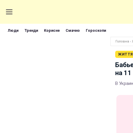
Люди
Тренди
Корисне
Смачно
Гороскопи
Головна
›
ЖИТТЯ
Бабье
на 11
В Украи