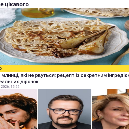
е цікавого
О
 млинці, які не рвуться: рецепт із секретним інгреді
еальних дірочок
 2026, 15:55