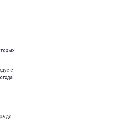
которых
адус с
огода.
ра до