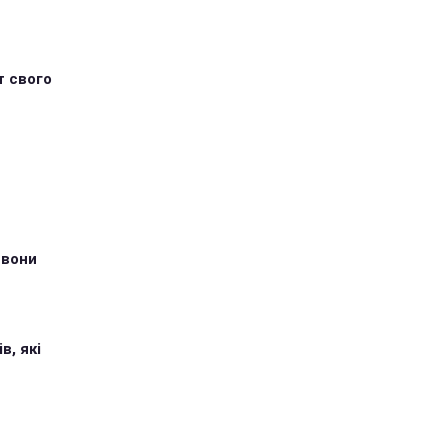
т свого
 вони
в, які