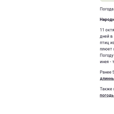
Погода 
Народн
11 окт
дней в
птиц и
плюет н
Погоду
инея - 
Ранее S
длинн
Также 
погоды