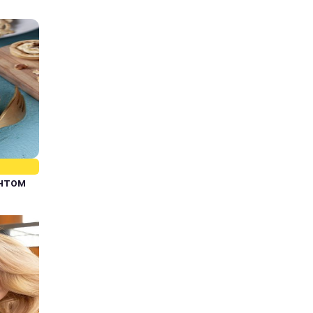
єнтом