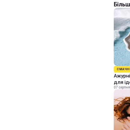
Більш
СМАЧН
Ажурні
для ід
07 серпня