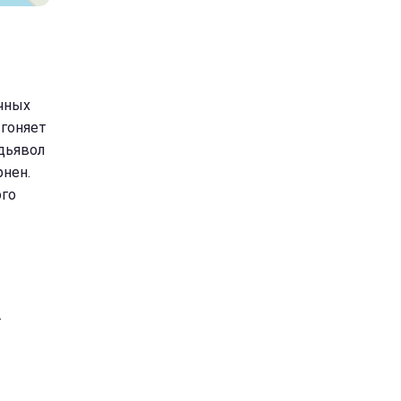
учных
ыгоняет
 дьявол
рнен.
ого
з