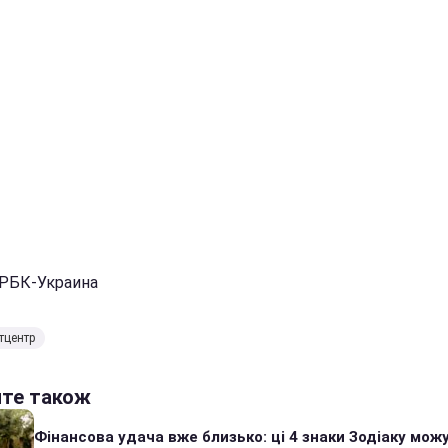
 РБК-Украина
тцентр
йте також
Фінансова удача вже близько: ці 4 знаки Зодіаку мож