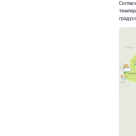
Соглас
темпера
градусо