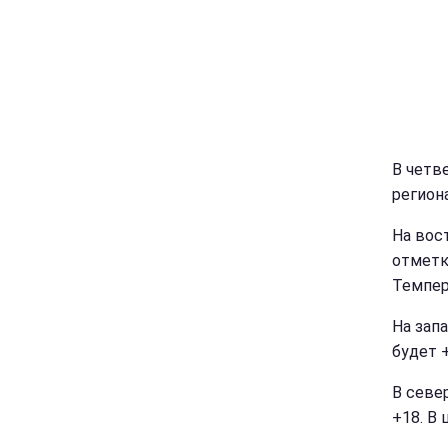
В четв
регион
На вос
отметк
Темпера
На зап
будет +
В севе
+18. В 