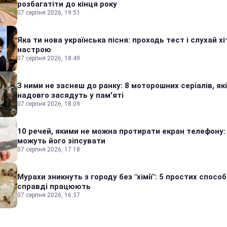
розбагатіти до кінця року
07 серпня 2026, 19:51
Яка ти нова українська пісня: проходь тест і слухай хі
настрою
07 серпня 2026, 18:49
З ними не заснеш до ранку: 8 моторошних серіалів, які
надовго засядуть у пам'яті
07 серпня 2026, 18:09
10 речей, якими не можна протирати екран телефону:
можуть його зіпсувати
07 серпня 2026, 17:18
Мурахи зникнуть з городу без "хімії": 5 простих способі
справді працюють
07 серпня 2026, 16:37