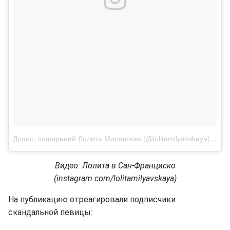
Допис, поширений Лолита Милявская (@lolitamilyavskaya)
Лис 2
Видео: Лолита в Сан-Франциско
(instagram.com/lolitamilyavskaya)
На публикацию отреагировали подписчики
скандальной певицы: