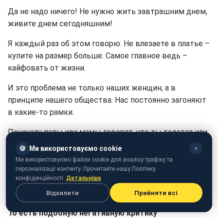
Да не надо ничего! Не нужно жить завтрашним днем,
живите днем сегодняшним!
Я каждый раз об этом говорю. Не влезаете в платье –
купите на размер больше. Самое главное ведь –
кайфовать от жизни.
И это проблема не только наших женщин, а в
принципе нашего общества. Нас постоянно загоняют
в какие-то рамки.
Поначалу папы или мамы говорят, что ты толстая или
некрасивая. Все комплексы в основном берутся с
🍪
Ми використовуємо cookie
✕
детства. И большинство девушек пришли на проект
Ми використовуємо файли cookie для аналізу трафіку та
с целью доказать своим отцам, мужьям или
персоналізації контенту. Прочитайте нашу Політику
конфіденційності.
Детальніше
любовникам, которые их обидели, что они
действительно чего-то стоят.
Відхилити
Прийняти всі
То есть подобную негативную критику