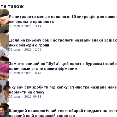
йте також
Як витрачати менше пального: 10 хитрощів для вашог
які реально працюють
09 серпня 2026, 13:14
Доля на їхньому боці: астрологи назвали знаки Зодіаку
яких завжди є гроші
09 серпня 2026, 12:06
Замість звичайної "Шуби": цей салат з буряком і краб
паличками стане вашим фірмовим
09 серпня 2026, 10:41
Яку зачіску зробити під кепку: стилістка назвала найз
варіанти на спеку
09 серпня 2026, 09:33
Швидкий психологічний тест: обирай предмет на фото
розкрий свій справжній характер