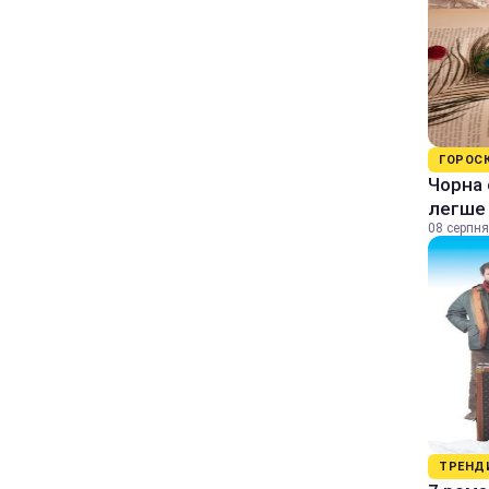
ГОРОС
Чорна 
легше
08 серпня
ТРЕНД