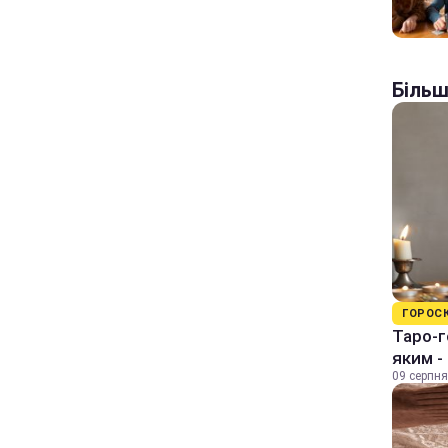
Більш
ГОРОС
Таро-г
яким -
09 серпня