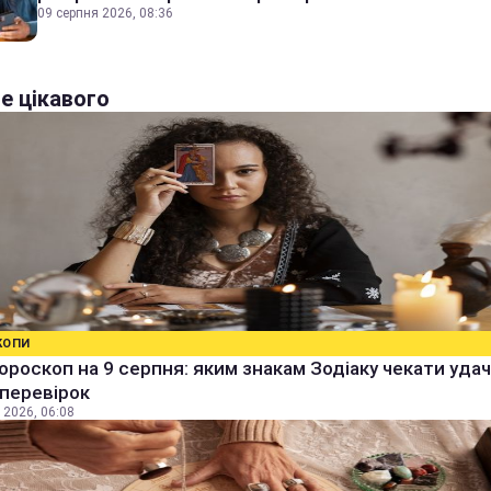
09 серпня 2026, 08:36
е цікавого
КОПИ
ороскоп на 9 серпня: яким знакам Зодіаку чекати удачі
 перевірок
 2026, 06:08