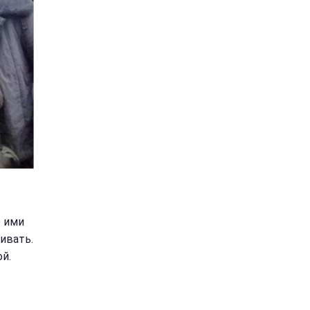
о ими
ивать.
й.