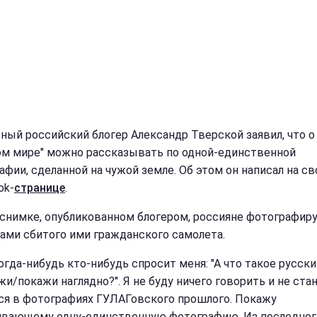
ный российский блогер Александр Тверской заявил, что о
ом мире" можно рассказывать по одной-единственной
афии, сделанной на чужой земле. Об этом он написал на св
ok-
странице
.
а снимке, опубликованном блогером, россияне фотографир
ами сбитого ими гражданского самолета.
огда-нибудь кто-нибудь спросит меня: "А что такое русски
жи/покажи наглядно?". Я не буду ничего говорить и не ста
ся в фотографиях ГУЛАГовского прошлого. Покажу
вающему одну-единственную фотографию. Из последнего"