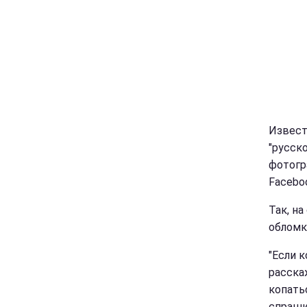
Извест
"русск
фотогр
Facebo
Так, н
обломк
"Если к
расска
копать
спраши