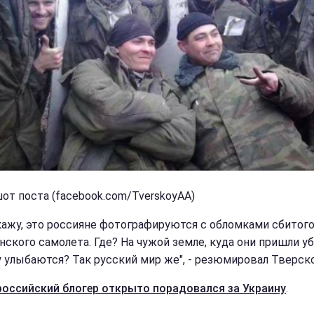
от поста (facebook.com/TverskoyAA)
скажу, это россияне фотографируются с обломками сбитог
нского самолета. Где? На чужой земле, куда они пришли уб
 улыбаются? Так русский мир же", - резюмировал Тверско
российский блогер открыто порадовался за Украину
.