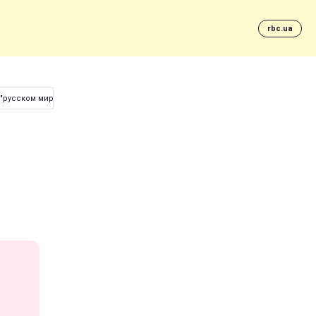
rbc.ua
"русском мире"