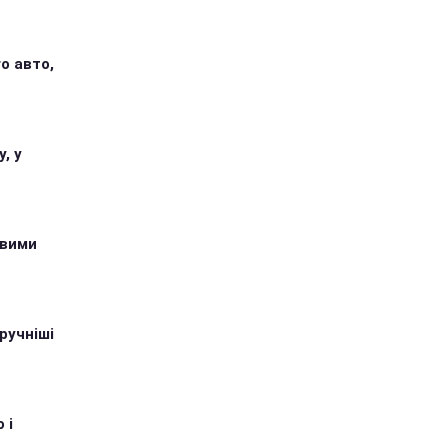
о авто,
, у
овими
ручніші
 і