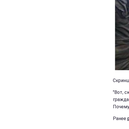
Скринш
"Вот, 
гражда
Почему
Ранее