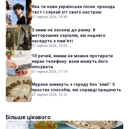
Яка ти нова українська пісня: проходь
тест і слухай хіт свого настрою
07 серпня 2026, 18:49
З ними не заснеш до ранку: 8
моторошних серіалів, які надовго
засядуть у пам'яті
07 серпня 2026, 18:09
10 речей, якими не можна протирати
екран телефону: вони можуть його
зіпсувати
07 серпня 2026, 17:18
Мурахи зникнуть з городу без "хімії": 5
простих способів, які справді працюють
07 серпня 2026, 16:37
Більше цікавого