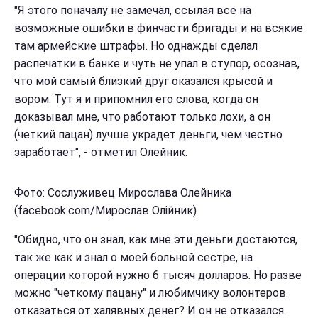
"Я этого поначалу не замечал, ссылая все на
возможные ошибки в финчасти бригады и на всякие
там армейские штрафы. Но однажды сделал
распечатки в банке и чуть не упал в ступор, осознав,
что мой самый близкий друг оказался крысой и
вором. Тут я и припомнил его слова, когда он
доказывал мне, что работают только лохи, а он
(четкий пацан) лучше украдет деньги, чем честно
заработает", - отметил Олейник.
Фото: Сослуживец Мирослава Олейника
(facebook.com/Мирослав Олійник)
"Обидно, что он знал, как мне эти деньги достаются,
так же как и знал о моей больной сестре, на
операции которой нужно 6 тысяч долларов. Но разве
можно "четкому пацану" и любимчику волонтеров
отказаться от халявных денег? И он не отказался.