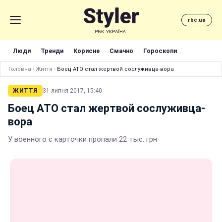
rbc.ua
Люди
Тренди
Корисне
Смачно
Гороскопи
Головна
›
Життя
›
Боец АТО стал жертвой сослуживца-вора
ЖИТТЯ
31 липня 2017, 15:40
Боец АТО стал жертвой сослуживца-
вора
У военного с карточки пропали 22 тыс. грн