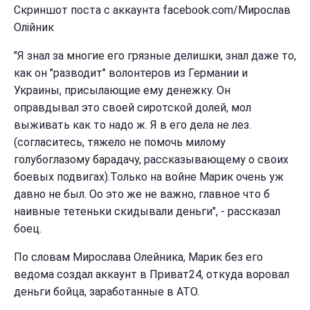
Скриншот поста с аккаунта facebook.com/Мирослав
Олійник
"Я знал за многие его грязные делишки, знал даже то,
как он "разводит" волонтеров из Германии и
Украины, присылающие ему денежку. Он
оправдывал это своей сиротской долей, мол
выживать как то надо ж. Я в его дела не лез.
(согласитесь, тяжело не помочь милому
голубоглазому барадачу, рассказывающему о своих
боевых подвигах).Только на войне Марик очень уж
давно не был. Оо это же не важно, главное что б
наивные тетеньки скидывали деньги", - рассказал
боец.
По словам Мирослава Олейника, Марик без его
ведома создал аккаунт в Приват24, откуда воровал
деньги бойца, заработанные в АТО.