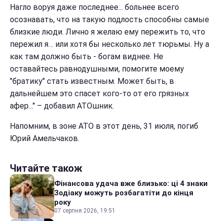
Нагло воруя даже последнее... больнее всего
осознавать, что на такую подлость способны самые
близкие люди. Лично я желаю ему пережить то, что
пережил я… или хотя бы несколько лет тюрьмы. Ну а
как там должно быть - богам виднее. Не
оставайтесь равнодушными, помогите моему
"братику" стать известным. Может быть, в
дальнейшем это спасет кого-то от его грязных
афер..." – добавил АТОшник.
Напомним, в зоне АТО в этот день, 31 июля, погиб
Юрий Амельчаков.
Читайте також
Фінансова удача вже близько: ці 4 знаки
Зодіаку можуть розбагатіти до кінця
року
07 серпня 2026, 19:51