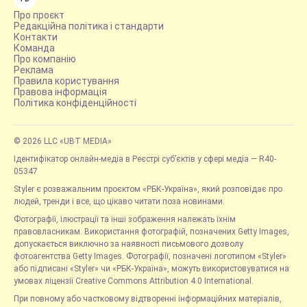
Про проєкт
Редакційна політика і стандарти
Контакти
Команда
Про компанію
Реклама
Правила користування
Правова інформація
Політика конфіденційності
© 2026 LLC «UBT MEDIA»
Ідентифікатор онлайн-медіа в Реєстрі суб’єктів у сфері медіа — R40-
05347
Styler є розважальним проєктом «РБК-Україна», який розповідає про
людей, тренди і все, що цікаво читати поза новинами.
Фотографії, ілюстрації та інші зображення належать їхнім
правовласникам. Використання фотографій, позначених Getty Images,
допускається виключно за наявності письмового дозволу
фотоагентства Getty Images. Фотографії, позначені логотипом «Styler»
або підписані «Styler» чи «РБК-Україна», можуть використовуватися на
умовах ліцензії Creative Commons Attribution 4.0 International.
При повному або частковому відтворенні інформаційних матеріалів,