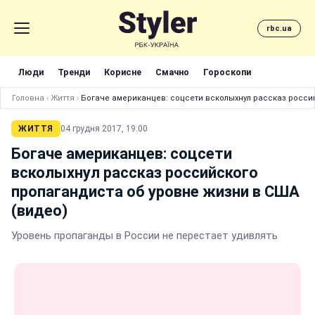
rbc.ua
Люди
Тренди
Корисне
Смачно
Гороскопи
Головна
›
Життя
›
Богаче американцев: соцсети всколыхнул рассказ росси
ЖИТТЯ
04 грудня 2017, 19:00
Богаче американцев: соцсети
всколыхнул рассказ российского
пропагандиста об уровне жизни в США
(видео)
Уровень пропаганды в России не перестает удивлять