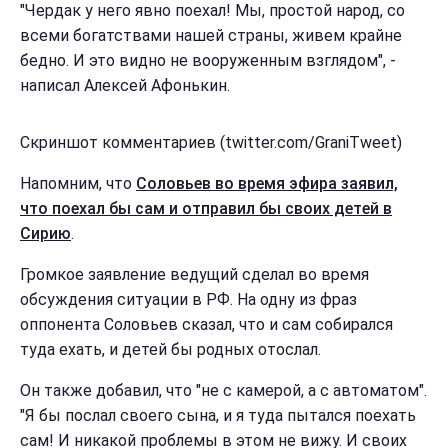
"Чердак у него явно поехал! Мы, простой народ, со
всеми богатствами нашей страны, живем крайне
бедно. И это видно не вооруженным взглядом", -
написал Алексей Афонькин.
Скриншот комментариев (twitter.com/GraniTweet)
Напомним, что
Соловьев во время эфира заявил,
что поехал бы сам и отправил бы своих детей в
Сирию
.
Громкое заявление ведущий сделал во время
обсуждения ситуации в РФ. На одну из фраз
оппонента Соловьев сказал, что и сам собирался
туда ехать, и детей бы родных отослал.
Он также добавил, что "не с камерой, а с автоматом".
"Я бы послал своего сына, и я туда пытался поехать
сам! И никакой проблемы в этом не вижу. И своих