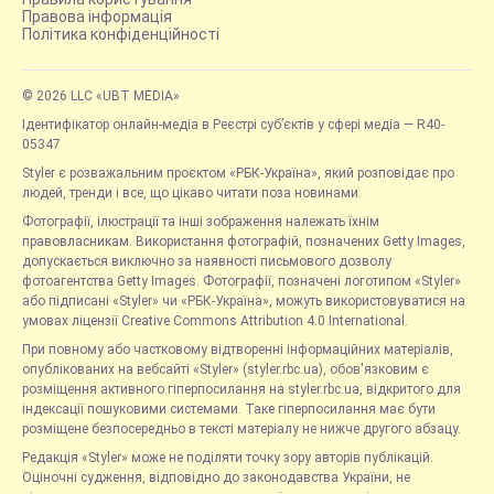
Правова інформація
Політика конфіденційності
© 2026 LLC «UBT MEDIA»
Ідентифікатор онлайн-медіа в Реєстрі суб’єктів у сфері медіа — R40-
05347
Styler є розважальним проєктом «РБК-Україна», який розповідає про
людей, тренди і все, що цікаво читати поза новинами.
Фотографії, ілюстрації та інші зображення належать їхнім
правовласникам. Використання фотографій, позначених Getty Images,
допускається виключно за наявності письмового дозволу
фотоагентства Getty Images. Фотографії, позначені логотипом «Styler»
або підписані «Styler» чи «РБК-Україна», можуть використовуватися на
умовах ліцензії Creative Commons Attribution 4.0 International.
При повному або частковому відтворенні інформаційних матеріалів,
опублікованих на вебсайті «Styler» (styler.rbc.ua), обов'язковим є
розміщення активного гіперпосилання на styler.rbc.ua, відкритого для
індексації пошуковими системами. Таке гіперпосилання має бути
розміщене безпосередньо в тексті матеріалу не нижче другого абзацу.
Редакція «Styler» може не поділяти точку зору авторів публікацій.
Оціночні судження, відповідно до законодавства України, не