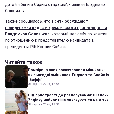
детей я бы и в Сирию отправил", - заявил Владимир
Соловьев.
Также сообщалось, что
в сети обсуждают
поведение за кадром кремлевского пропагандиста
Владимира Соловьева
, который вел себя по-хамски
по отношению к представителю кандидата в
президенты РФ Ксении Собчак.
Читайте також
Вампіри, в яких закохувалися мільйони:
як сьогодні змінилися Енджел та Спайк із
"Баффі"
08 серпня 2026, 12:55
Від пристрасті до розчарування: ці знаки
Зодіаку найчастіше закохуються не в тих
08 серпня 2026, 12:01