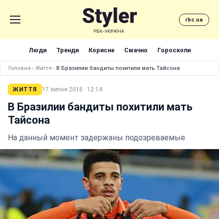
rbc.ua
Люди
Тренди
Корисне
Смачно
Гороскопи
Головна
›
Життя
›
В Бразилии бандиты похитили мать Тайсона
ЖИТТЯ
17 липня 2018 · 12:14
В Бразилии бандиты похитили мать
Тайсона
На данный момент задержаны подозреваемые