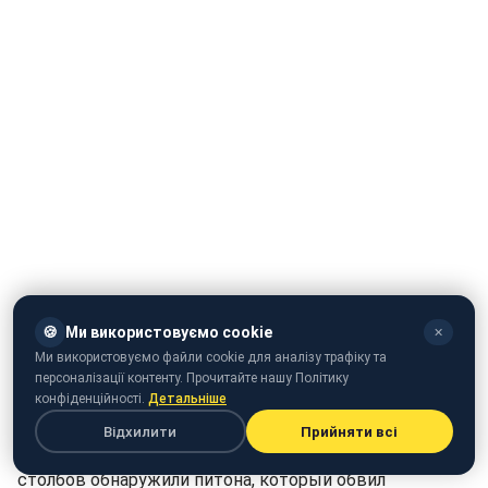
🍪
Ми використовуємо cookie
✕
Ми використовуємо файли cookie для аналізу трафіку та
персоналізації контенту. Прочитайте нашу Політику
конфіденційності.
Детальніше
Відхилити
Прийняти всі
В Киеве на улице Жилянской на одном из фонарных
столбов обнаружили питона, который обвил