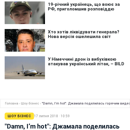
Головна
›
Шоу бізнес
›
"Damn, I’m hot": Джамала поделилась горячим виде
ШОУ БІЗНЕС
17 липня 2018 · 10:59
"Damn, I’m hot": Джамала поделилась