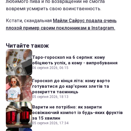
любимого пива и по возвращении не смогла
вовремя усмирить свою воинственность.
Кстати, скандальная
Майли Сайрус подала очень
плохой пример своим поклонникам в Instagram.
Читайте також
Таро-гороскоп на 6 серпня: кому
обіцяють успіх, а кому - випробування
06 серпня 2026, 06:15
Гороскоп до кінця літа: кому варто
готуватися до кар'єрних злетів та
розкриття таємниць
05 серпня 2026, 18:13
Варити не потрібно: як закрити
освіжаючий компот із будь-яких фруктів
за 15 хвилин
05 серпня 2026, 17:34