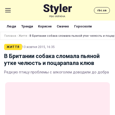
rbc.ua
Люди
Тренди
Корисне
Смачно
Гороскопи
Головна
›
Життя
›
В Британии собака сломала пьяной утке челюсть и поца
ЖИТТЯ
13 жовтня 2015, 16:35
В Британии собака сломала пьяной
утке челюсть и поцарапала клюв
Редкую птицу проблемы с алкоголем доводили до добра