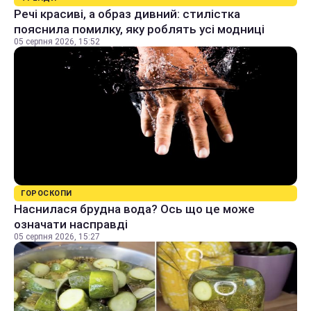
Речі красиві, а образ дивний: стилістка
пояснила помилку, яку роблять усі модниці
05 серпня 2026, 15:52
ГОРОСКОПИ
Наснилася брудна вода? Ось що це може
означати насправді
05 серпня 2026, 15:27