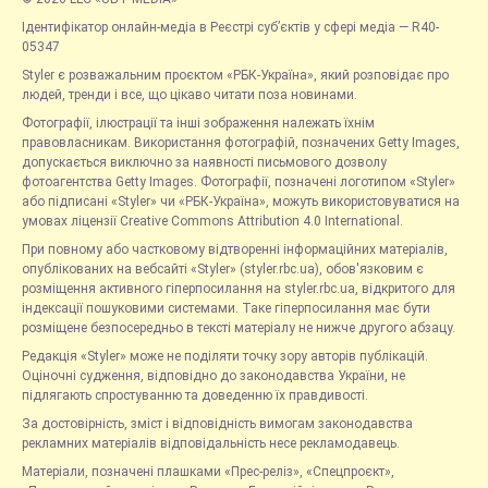
Ідентифікатор онлайн-медіа в Реєстрі суб’єктів у сфері медіа — R40-
05347
Styler є розважальним проєктом «РБК-Україна», який розповідає про
людей, тренди і все, що цікаво читати поза новинами.
Фотографії, ілюстрації та інші зображення належать їхнім
правовласникам. Використання фотографій, позначених Getty Images,
допускається виключно за наявності письмового дозволу
фотоагентства Getty Images. Фотографії, позначені логотипом «Styler»
або підписані «Styler» чи «РБК-Україна», можуть використовуватися на
умовах ліцензії Creative Commons Attribution 4.0 International.
При повному або частковому відтворенні інформаційних матеріалів,
опублікованих на вебсайті «Styler» (styler.rbc.ua), обов'язковим є
розміщення активного гіперпосилання на styler.rbc.ua, відкритого для
індексації пошуковими системами. Таке гіперпосилання має бути
розміщене безпосередньо в тексті матеріалу не нижче другого абзацу.
Редакція «Styler» може не поділяти точку зору авторів публікацій.
Оціночні судження, відповідно до законодавства України, не
підлягають спростуванню та доведенню їх правдивості.
За достовірність, зміст і відповідність вимогам законодавства
рекламних матеріалів відповідальність несе рекламодавець.
Матеріали, позначені плашками «Прес-реліз», «Спецпроєкт»,