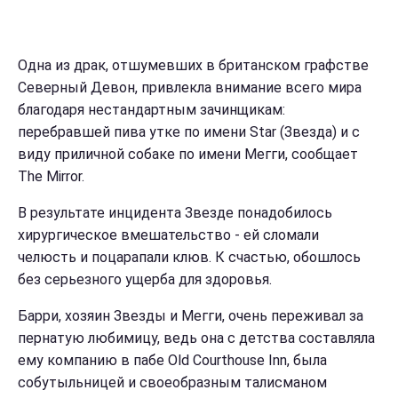
Одна из драк, отшумевших в британском графстве
Северный Девон, привлекла внимание всего мира
благодаря нестандартным зачинщикам:
перебравшей пива утке по имени Star (Звезда) и с
виду приличной собаке по имени Мегги, сообщает
The Mirror.
В результате инцидента Звезде понадобилось
хирургическое вмешательство - ей сломали
челюсть и поцарапали клюв. К счастью, обошлось
без серьезного ущерба для здоровья.
Барри, хозяин Звезды и Мегги, очень переживал за
пернатую любимицу, ведь она с детства составляла
ему компанию в пабе Old Courthouse Inn, была
собутыльницей и своеобразным талисманом