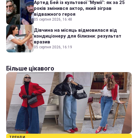
Артед Бей із культової "Мумії": як за 25
років змінився актор, який зіграв
відважного героя
05 серпня 2026, 16:48
Дівчина на місяць відмовилася від
кондиціонеру для білизни: результат
вразив
05 серпня 2026, 16:19
Більше цікавого
ТРЕНДИ