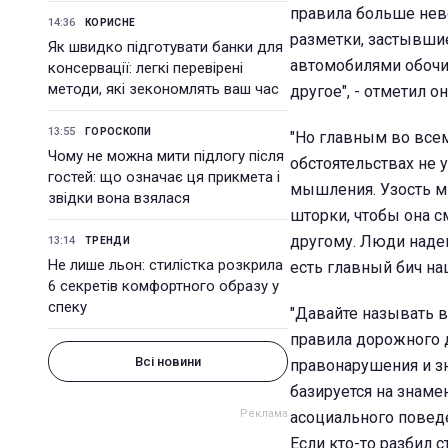
правила больше нево
14:36
КОРИСНЕ
разметки, застывши
Як швидко підготувати банки для
автомобилями обочи
консервації: легкі перевірені
методи, які зекономлять ваш час
другое", - отметил он
13:55
ГОРОСКОПИ
"Но главным во всем
Чому не можна мити підлогу після
обстоятельствах не у
гостей: що означає ця прикмета і
мышления. Узость м
звідки вона взялася
шторки, чтобы она с
другому. Люди надев
13:14
ТРЕНДИ
Не лише льон: стилістка розкрила
есть главный бич на
6 секретів комфортного образу у
спеку
"Давайте называть 
правила дорожного
Всі новини
правонарушения и з
базируется на знам
асоциального повед
Если кто-то разбил с