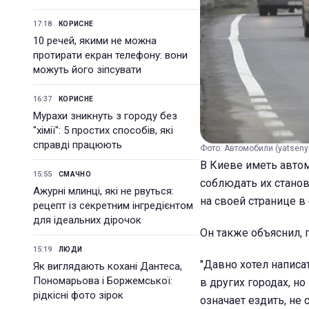
17:18
КОРИСНЕ
10 речей, якими не можна
протирати екран телефону: вони
можуть його зіпсувати
16:37
КОРИСНЕ
Мурахи зникнуть з городу без
"хімії": 5 простих способів, які
справді працюють
Фото: Автомобили (yatsenyu
В Киеве иметь автом
15:55
СМАЧНО
соблюдать их стано
Ажурні млинці, які не рвуться:
на своей странице в
рецепт із секретним інгредієнтом
для ідеальних дірочок
Он также объяснил, 
15:19
ЛЮДИ
"Давно хотел написа
Як виглядають кохані Дантеса,
Пономарьова і Боржемської:
в других городах, но
рідкісні фото зірок
означает ездить, не