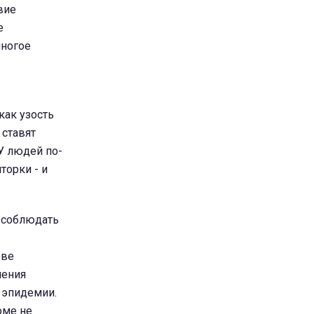
вие
е
многое
 как узость
 ставят
 У людей по-
торки - и
 соблюдать
еве
ления
 эпидемии.
оме не