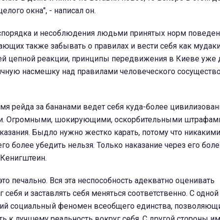
елого окна", - написал он.
спорядка и несоблюдения людьми принятых норм поведен
ющих также забывать о правилах и вести себя как мудаки
ей цепной реакции, принципы передвижения в Киеве уже 
ичную насмешку над правилами человеческого сосуществов
емя рейда за бананами ведет себя куда-более цивилизованн
и. Огромными, шокирующими, оскорбительными штрафами
казания. Быдло нужно жестко карать, потому что никаким
го более убедить нельзя. Только наказание через его боле
л Кенигштеин.
 это печально. Вся эта неспособность адекватно оценивать
 себя и заставлять себя меняться соответственно. С одно
ий социальный феномен всеобщего единства, позволяющ
ь к лучшему реальность вокруг себя. С другой стороны и