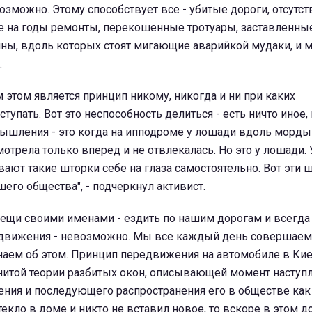
зможно. Этому способствует все - убитые дороги, отсутст
е на годы ремонты, перекошенные тротуары, заставленны
ны, вдоль которых стоят мигающие аварийкой мудаки, и 
.
 этом является принцип никому, никогда и ни при каких
ступать. Вот это неспособность делиться - есть ничто иное,
ышления - это когда на ипподроме у лошади вдоль морды
мотрела только вперед и не отвлекалась. Но это у лошади.
ают такие шторки себе на глаза самостоятельно. Вот эти ш
шего общества", - подчеркнул активист.
вещи своими именами - ездить по нашим дорогам и всегда
 движения - невозможно. Мы все каждый день совершаем
наем об этом. Принцип передвижения на автомобиле в Ки
енитой теории разбитых окон, описывающей момент наступ
ения и последующего распространения его в обществе как
текло в доме и никто не вставил новое, то вскоре в этом д