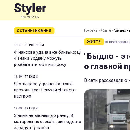
Головна
›
Життя
›
"Быдло - 
ОСТАННІ НОВИНИ
16 листопада 2
ЖИТТЯ
19:51
ГОРОСКОПИ
Фінансова удача вже близько: ці
"Быдло - эт
4 знаки Зодіаку можуть
о главной 
розбагатіти до кінця року
18:49
ТРЕНДИ
В сети рассказали о
Яка ти нова українська пісня:
проходь тест і слухай хіт свого
настрою
18:09
ТРЕНДИ
З ними не заснеш до ранку: 8
моторошних серіалів, які надовго
засядуть у пам'яті