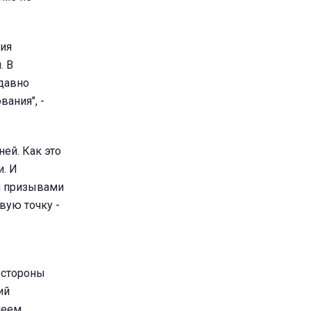
ия
. В
давно
ания", -
ей. Как это
. И
и призывами
вую точку -
й стороны
ий
меем