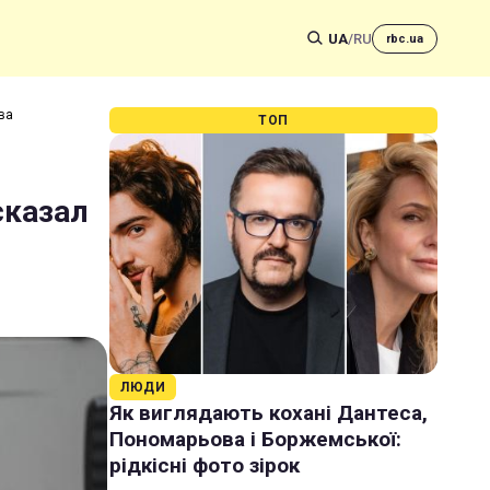
UA
/
RU
rbc.ua
ва
ТОП
сказал
ЛЮДИ
Як виглядають кохані Дантеса,
Пономарьова і Боржемської:
рідкісні фото зірок