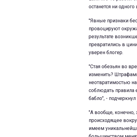
останется ни одного ц
"Явные признаки бе
провоцируют окружа
результате возникш
превратились в цин
уверен блогер.
"Стая обезьян во вр
изменить? Штрафам
неотвратимостью на
соблюдать правила е
бабло", - подчеркну
"А вообще, конечно,
происходящее вокруг
имеем уникальнейш
большинством менят