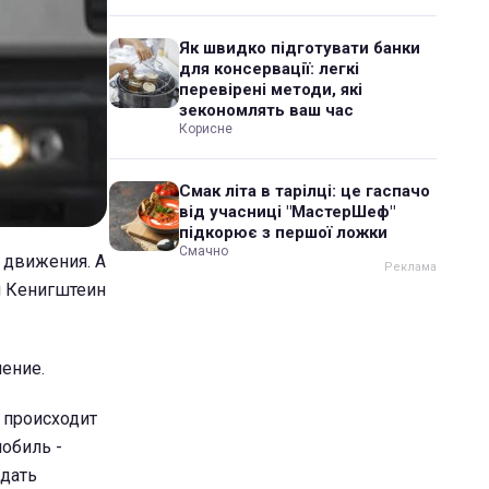
Як швидко підготувати банки
для консервації: легкі
перевірені методи, які
зекономлять ваш час
Корисне
Смак літа в тарілці: це гаспачо
від учасниці "МастерШеф"
підкорює з першої ложки
Смачно
 движения. А
я Кенигштеин
ление.
о происходит
мобиль -
юдать