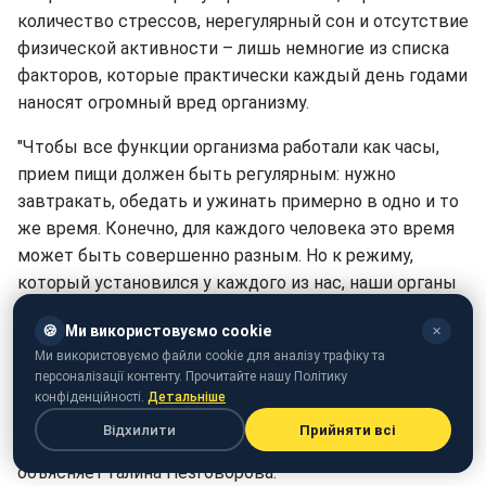
количество стрессов, нерегулярный сон и отсутствие
физической активности – лишь немногие из списка
факторов, которые практически каждый день годами
наносят огромный вред организму.
"Чтобы все функции организма работали как часы,
прием пищи должен быть регулярным: нужно
завтракать, обедать и ужинать примерно в одно и то
же время. Конечно, для каждого человека это время
может быть совершенно разным. Но к режиму,
который установился у каждого из нас, наши органы
очень приспособлены, и нарушение регулярности
🍪
Ми використовуємо cookie
✕
ведет к самым разным болезням. Желчный пузырь за
Ми використовуємо файли cookie для аналізу трафіку та
ночь наполняется желчью. И если утром не
персоналізації контенту. Прочитайте нашу Політику
позавтракать - желчь будет застаиваться, что может
конфіденційності.
Детальніше
со временем привести к развитию желчекаменной
Відхилити
Прийняти всі
болезни. Будет застой желчи и появление камней", -
объясняет Галина Незговорова.