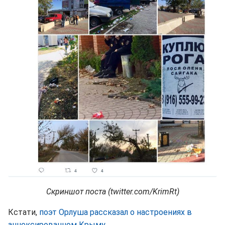
Скриншот поста (twitter.com/KrimRt)
Кстати,
поэт Орлуша рассказал о настроениях в
аннексированном Крыму
.