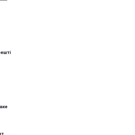
решті
таке
пт