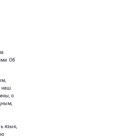
ла
ми. Об
ым,
о наш
ины, о
дным,
ь язык,
ую