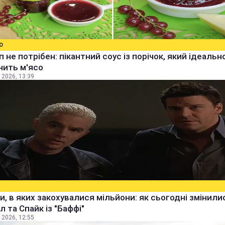
О
уп не потрібен: пікантний соус із порічок, який ідеальн
нить м'ясо
 2026, 13:39
и, в яких закохувалися мільйони: як сьогодні змінили
 та Спайк із "Баффі"
 2026, 12:55