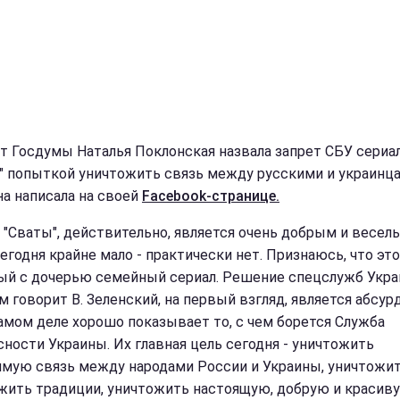
т Госдумы Наталья Поклонская назвала запрет СБУ сериа
" попыткой уничтожить связь между русскими и украинца
на написала на своей
Facebook-странице.
 "Сваты", действительно, является очень добрым и весел
сегодня крайне мало - практически нет. Признаюсь, что эт
й с дочерью семейный сериал. Решение спецслужб Укра
м говорит В. Зеленский, на первый взгляд, является абсур
самом деле хорошо показывает то, с чем борется Служба
сности Украины. Их главная цель сегодня - уничтожить
мую связь между народами России и Украины, уничтожит
жить традиции, уничтожить настоящую, добрую и красив