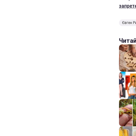
запрет
Євген Р
Чита