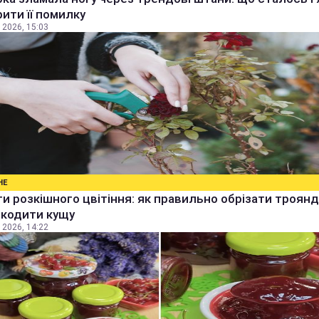
ити її помилку
 2026, 15:03
НЕ
и розкішного цвітіння: як правильно обрізати троянд
шкодити кущу
 2026, 14:22