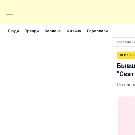
Люди
Тренди
Корисне
Смачно
Гороскопи
Головна
›
ЖИТТЯ
Бывши
"Сва
По слов