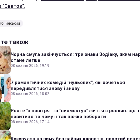
е "Сватов".
ибчинський
йте також
Чорна смуга закінчується: три знаки Зодіаку, яким на
стане легше
08 серпня 2026, 19:19
7 романтичних комедій "нульових", які хочеться
передивлятися знову і знову
08 серпня 2026, 18:02
Росте "з повітря" та "висмоктує" життя з рослин: що 
повитиця та чому її так важко побороти
08 серпня 2026, 17:14
Кукурудза на зиму без зайвих клопотів: простий реце