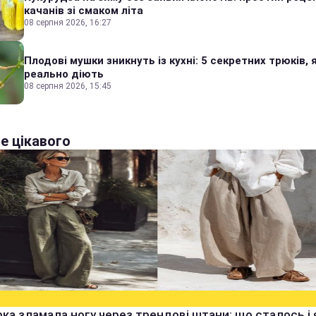
качанів зі смаком літа
08 серпня 2026, 16:27
Плодові мушки зникнуть із кухні: 5 секретних трюків, я
реально діють
08 серпня 2026, 15:45
е цікавого
ка зламала ногу через трендові штани: що сталось і 