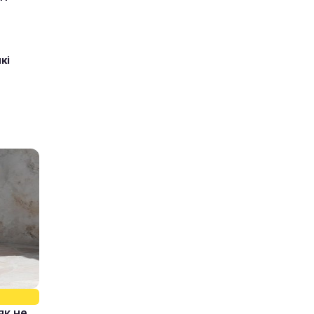
кі
як не