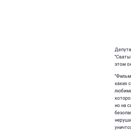
Депута
"Сваты
этом о
"Фильм
каких 
любимы
которо
но на 
безопа
неруши
уничто