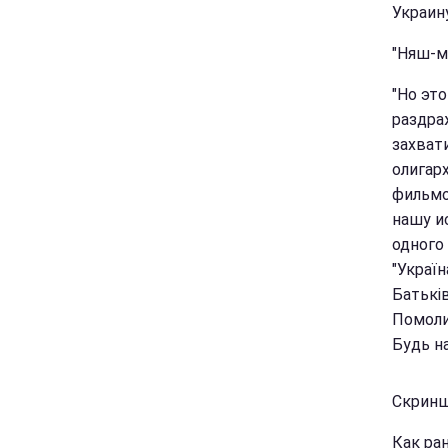
Украину
"Няш-м
"Но это
раздра
захват
олигар
фильмо
нашу и
одного
"Україн
Батьків
Помолис
Будь на
Скринш
Как ра