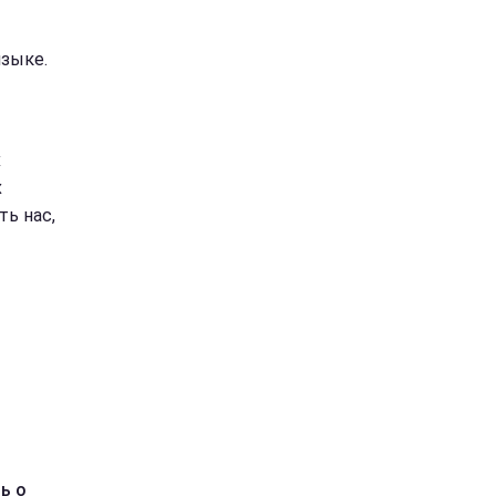
языке.
х
х
ть нас,
ь о