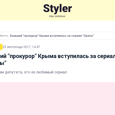
Життя
›
Бывший "прокурор" Крыма вступилась за сериал "Сваты"
25 листопада 2017, 14:47
й "прокурор" Крыма вступилась за сериа
ты"
ам депутата, это ее любимый сериал