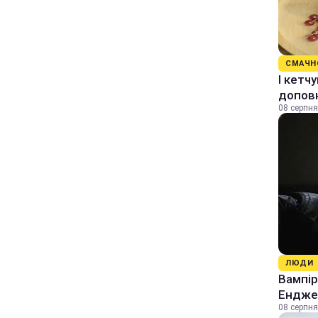
СМАЧН
І кетч
допов
08 серпня
ЛЮДИ
Вампір
Енджел
08 серпня