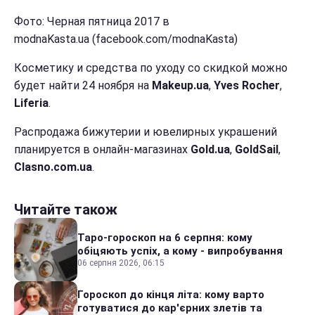
Фото: Черная пятница 2017 в
modnaKasta.ua (facebook.com/modnaKasta)
Косметику и средства по уходу со скидкой можно
будет найти 24 ноября на
Makeup.ua
,
Yves Rocher
,
Liferia
.
Распродажа бижутерии и ювелирных украшений
планируется в онлайн-магазинах
Gold.ua
,
GoldSail
,
Clasno.com.ua
.
Читайте також
Таро-гороскоп на 6 серпня: кому
обіцяють успіх, а кому - випробування
06 серпня 2026, 06:15
Гороскоп до кінця літа: кому варто
готуватися до кар'єрних злетів та