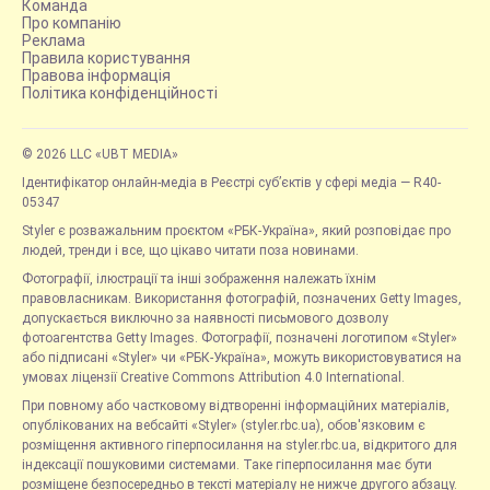
Команда
Про компанію
Реклама
Правила користування
Правова інформація
Політика конфіденційності
© 2026 LLC «UBT MEDIA»
Ідентифікатор онлайн-медіа в Реєстрі суб’єктів у сфері медіа — R40-
05347
Styler є розважальним проєктом «РБК-Україна», який розповідає про
людей, тренди і все, що цікаво читати поза новинами.
Фотографії, ілюстрації та інші зображення належать їхнім
правовласникам. Використання фотографій, позначених Getty Images,
допускається виключно за наявності письмового дозволу
фотоагентства Getty Images. Фотографії, позначені логотипом «Styler»
або підписані «Styler» чи «РБК-Україна», можуть використовуватися на
умовах ліцензії Creative Commons Attribution 4.0 International.
При повному або частковому відтворенні інформаційних матеріалів,
опублікованих на вебсайті «Styler» (styler.rbc.ua), обов'язковим є
розміщення активного гіперпосилання на styler.rbc.ua, відкритого для
індексації пошуковими системами. Таке гіперпосилання має бути
розміщене безпосередньо в тексті матеріалу не нижче другого абзацу.