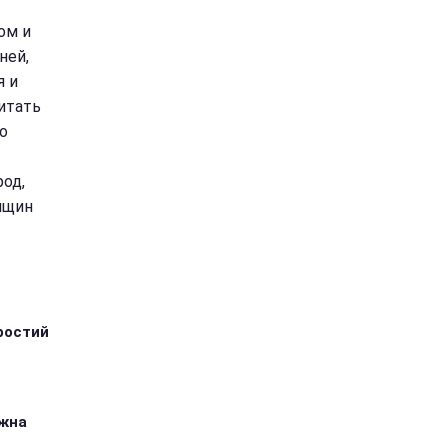
ом и
ней,
я и
читать
го
род,
нщин
ростий
ожна