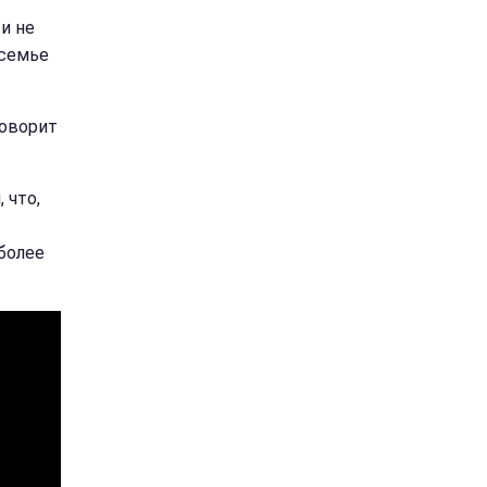
и не
 семье
говорит
 что,
более