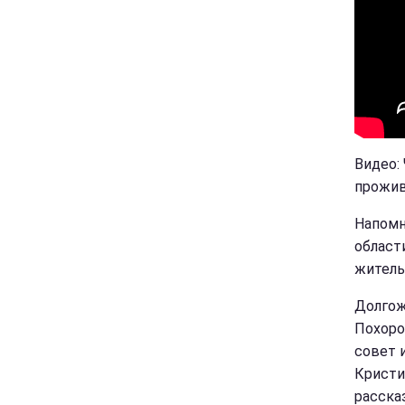
Видео:
прожив
Напомн
област
житель
Долгож
Похоро
совет 
Кристи
расска