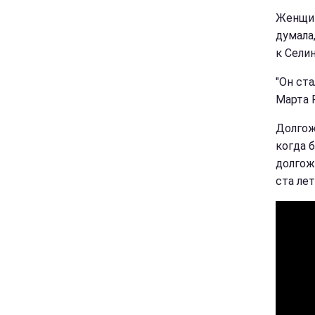
Женщин
думала,
к Сели
"Он ст
Марта 
Долгож
когда 
долгож
ста лет