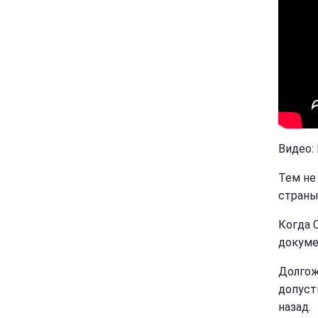
Видео: 
Тем не
страны
Когда 
докуме
Долгож
допусти
назад.