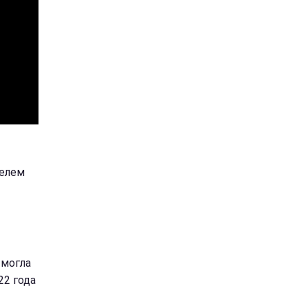
телем
 могла
22 года