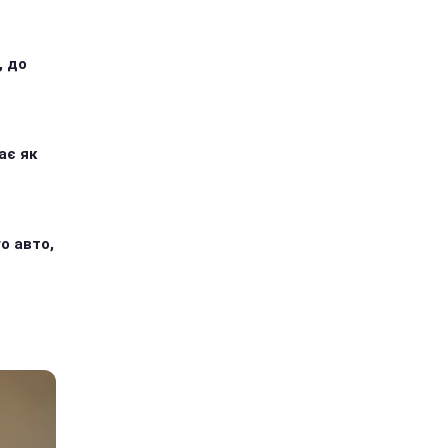
, до
ає як
о авто,