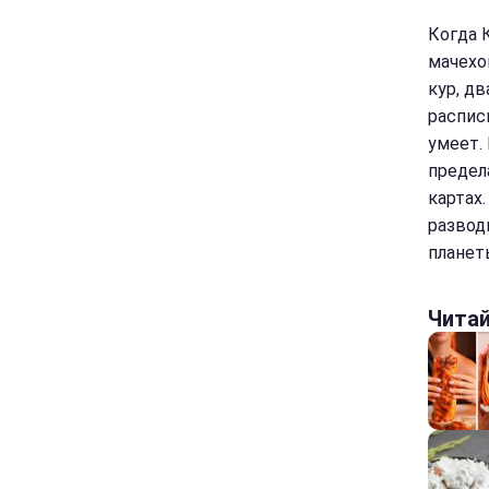
Когда 
мачехой
кур, дв
распис
умеет. 
предела
картах.
развод
планет
Чита