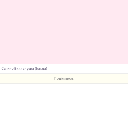
 Селино Виллануева (tsn.ua)
Поділитися: