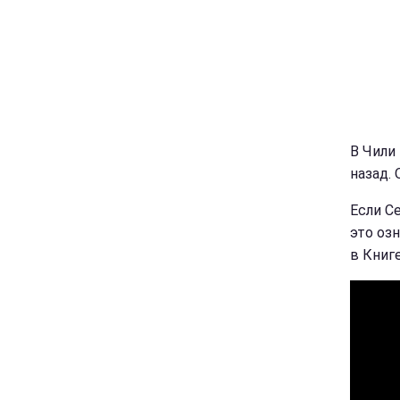
В Чили
назад.
Если Се
это оз
в Книг