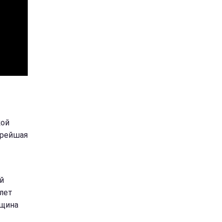
кой
арейшая
й
 лет
нщина