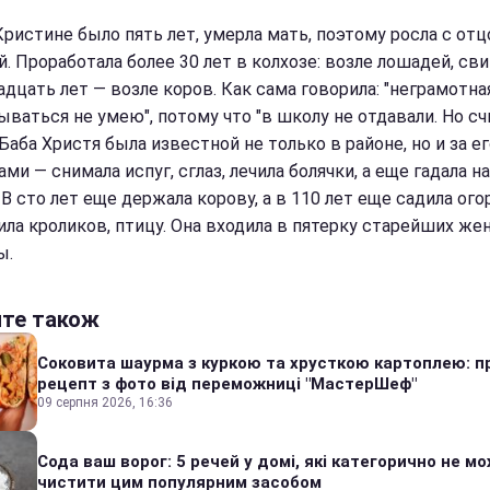
Кристине было пять лет, умерла мать, поэтому росла с отц
. Проработала более 30 лет в колхозе: возле лошадей, сви
адцать лет — возле коров. Как сама говорила: "неграмотна
ываться не умею", потому что "в школу не отдавали. Но с
Баба Христя была известной не только в районе, но и за е
ми — снимала испуг, сглаз, лечила болячки, а еще гадала на
 В сто лет еще держала корову, а в 110 лет еще садила ого
ила кроликов, птицу. Она входила в пятерку старейших же
ы.
йте також
Соковита шаурма з куркою та хрусткою картоплею: п
рецепт з фото від переможниці "МастерШеф"
09 серпня 2026, 16:36
Сода ваш ворог: 5 речей у домі, які категорично не м
чистити цим популярним засобом