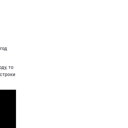
 год
ду, то
 строки