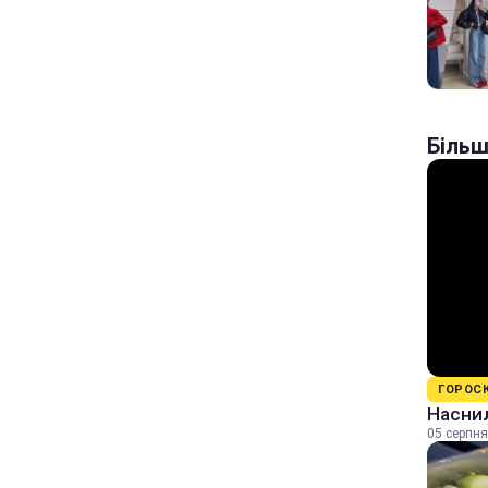
Більш
ГОРОС
Наснил
05 серпня