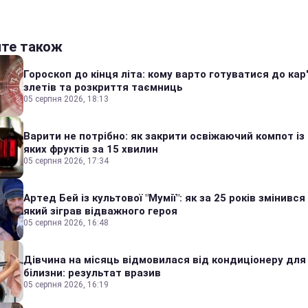
йте також
Гороскоп до кінця літа: кому варто готуватися до кар
злетів та розкриття таємниць
05 серпня 2026, 18:13
Варити не потрібно: як закрити освіжаючий компот із
яких фруктів за 15 хвилин
05 серпня 2026, 17:34
Артед Бей із культової "Мумії": як за 25 років змінився
який зіграв відважного героя
05 серпня 2026, 16:48
Дівчина на місяць відмовилася від кондиціонеру для
білизни: результат вразив
05 серпня 2026, 16:19