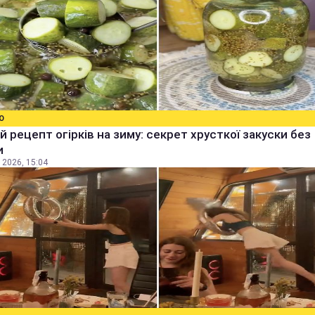
О
й рецепт огірків на зиму: секрет хрусткої закуски без
и
 2026, 15:04