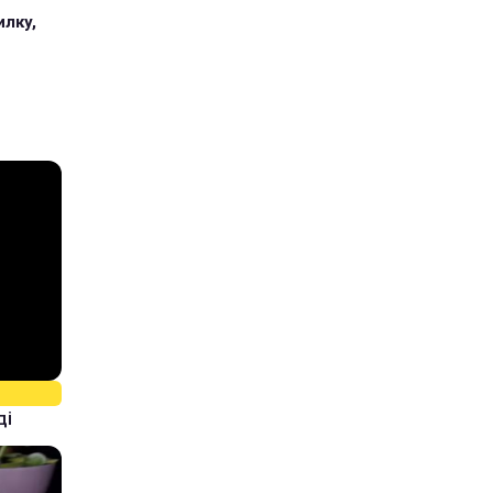
илку,
ді