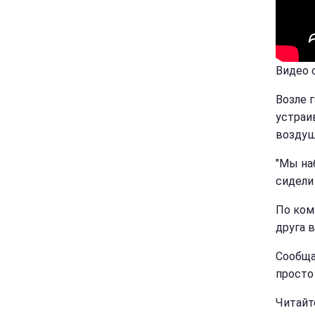
Видео 
Возле 
устраи
воздуш
"Мы на
сидели 
По ком
друга 
Сообща
просто
Читайт