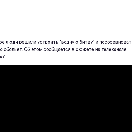
ре люди решили устроить "водную битву" и посоревноват
го обольет. Об этом сообщается в сюжете на телеканале
а".