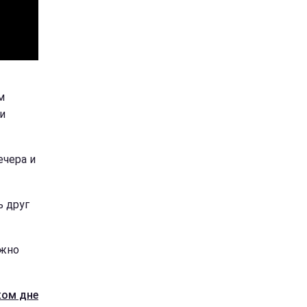
м
и
ечера и
ь друг
ужно
ком дне