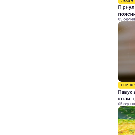
ЛЮДИ
Пірнул
поясн
05 серпня
ГОРОС
Павук 
коли ц
05 серпня