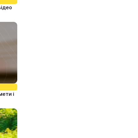
відео
мети і