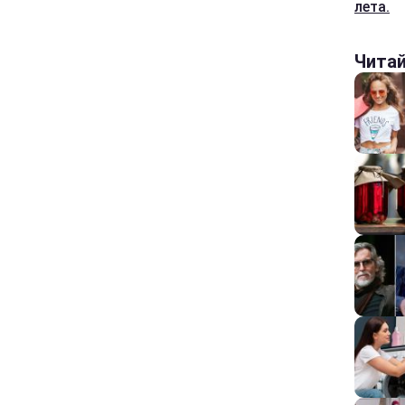
лета.
Чита