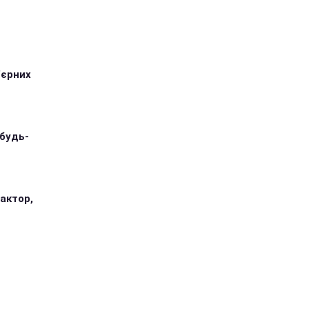
'єрних
 будь-
 актор,