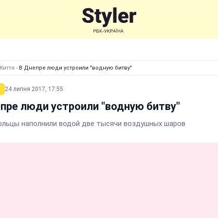
Життя
›
В Днепре люди устроили "водную битву"
24 липня 2017, 17:55
пре люди устроили "водную битву"
льцы наполнили водой две тысячи воздушных шаров