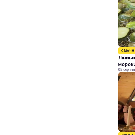
СМАЧН
Ліниви
морок
05 серпня