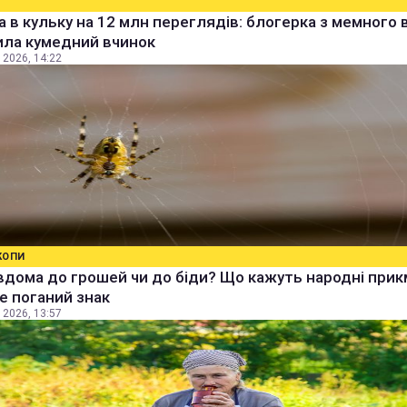
а в кульку на 12 млн переглядів: блогерка з мемного 
ила кумедний вчинок
 2026, 14:22
КОПИ
вдома до грошей чи до біди? Що кажуть народні прик
е поганий знак
 2026, 13:57