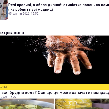
Речі красиві, а образ дивний: стилістка пояснила пом
яку роблять усі модниці
05 серпня 2026, 15:52
е цікавого
КОПИ
ася брудна вода? Ось що це може означати насправ
 2026, 15:27