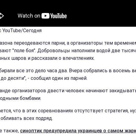
с YouTube/Сегодня
газона переодеваются парни, а организаторы тем времене
вают "поле боя". Добровольцы наполнили водой две тысяч
ных шаров и рассказали о впечатлениях.
бирали все это дело часа два. Вчера собрались в восемь в
до десяти", - сообщил один из парней.
анде организаторов двести человек начинают закидыват
водными бомбами.
ется, что в этих соревнованиях отсутствует стратегия, н
 обливать всех подряд.
е также,
синоптик предупредила украинцев о самом жар