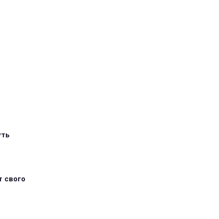
уть
т свого