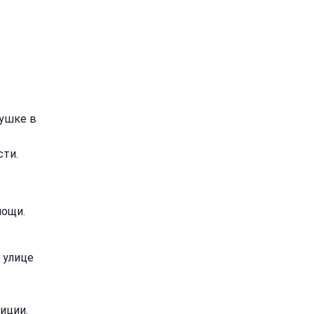
вушке в
ти.
мощи.
 улице
иции.