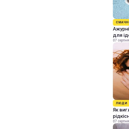
СМАЧН
Ажурні
для ід
07 серпня
ЛЮДИ
Як виг
рідкіс
07 серпня