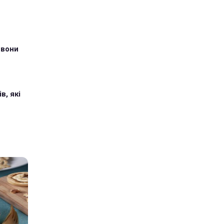
 вони
в, які