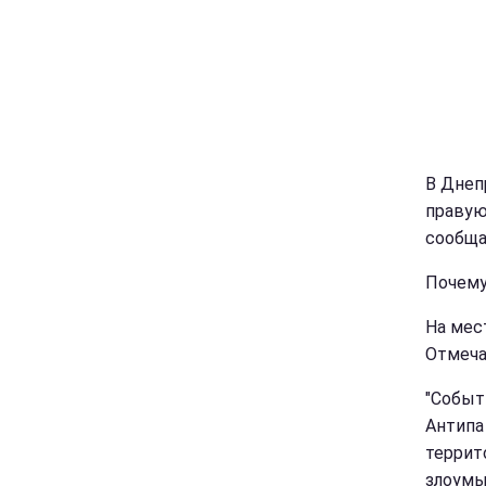
В Днеп
правую
сообща
Почему
На мес
Отмеча
"Событ
Антипа
террит
злоумы