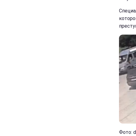
Специа
которо
престу
Фото: d