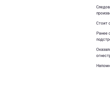
Следов
произво
Стоит 
Ранее 
подстр
Оказало
огнест
Напомн