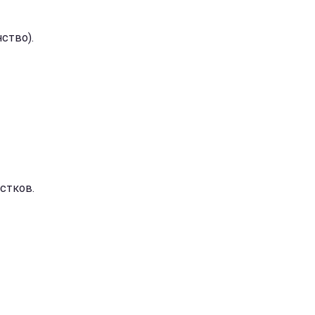
нство).
стков.