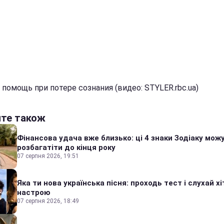
 помощь при потере сознания (видео: STYLER.rbc.ua)
йте також
Фінансова удача вже близько: ці 4 знаки Зодіаку мож
розбагатіти до кінця року
07 серпня 2026, 19:51
Яка ти нова українська пісня: проходь тест і слухай хі
настрою
07 серпня 2026, 18:49