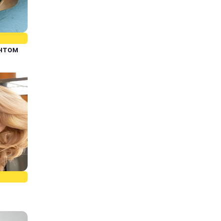
єнтом