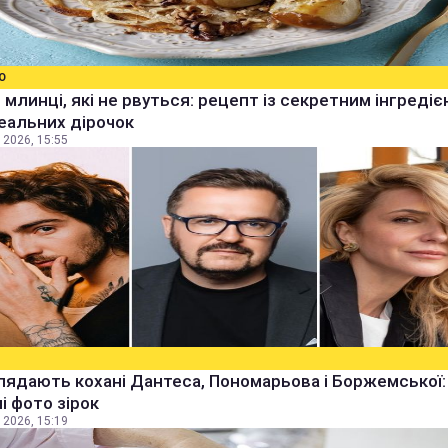
О
 млинці, які не рвуться: рецепт із секретним інгреді
еальних дірочок
 2026, 15:55
лядають кохані Дантеса, Пономарьова і Боржемської:
ні фото зірок
 2026, 15:19