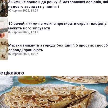
З ними не заснеш до ранку: 8 моторошних серіалів, які
надовго засядуть у пам'яті
07 серпня 2026, 18:09
10 речей, якими не можна протирати екран телефону:
можуть його зіпсувати
07 серпня 2026, 17:18
Мурахи зникнуть з городу без "хімії": 5 простих способі
справді працюють
07 серпня 2026, 16:37
е цікавого