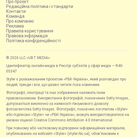
Про проєкт
Редакційна політика і стандарти
Контакти
Команда
Про компанію
Реклама
Правила користування
Правова інформація
Політика конфіденційності
© 2026 LLC «UBT MEDIA»
Ідентифікатор онлайн-медіа в Реєстрі суб’єктів у сфері медіа — R40-
05347
Styler є розважальним проєктом «РБК-Україна», який розповідає про
людей, тренди і все, що цікаво читати поза новинами.
Фотографії, ілюстрації та інші зображення належать їхнім
правовласникам. Використання фотографій, позначених Getty Images,
допускається виключно за наявності письмового дозволу
фотоагентства Getty Images. Фотографії, позначені логотипом «Styler»
або підписані «Styler» чи «РБК-Україна», можуть використовуватися на
умовах ліцензії Creative Commons Attribution 4.0 International.
При повному або частковому відтворенні інформаційних матеріалів,
опублікованих на вебсайті «Styler» (styler.rbc.ua), обов'язковим є