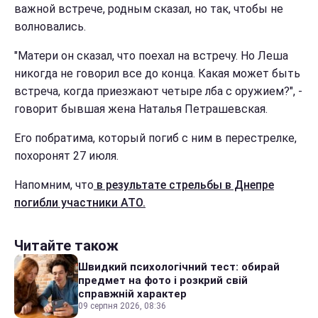
важной встрече, родным сказал, но так, чтобы не
волновались.
"Матери он сказал, что поехал на встречу. Но Леша
никогда не говорил все до конца. Какая может быть
встреча, когда приезжают четыре лба с оружием?", -
говорит бывшая жена Наталья Петрашевская.
Его побратима, который погиб с ним в перестрелке,
похоронят 27 июля.
Напомним, что
в результате стрельбы в Днепре
погибли участники АТО.
Читайте також
Швидкий психологічний тест: обирай
предмет на фото і розкрий свій
справжній характер
09 серпня 2026, 08:36