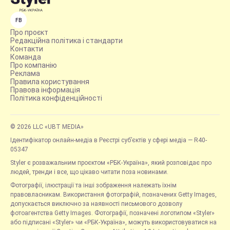
FB
Про проєкт
Редакційна політика і стандарти
Контакти
Команда
Про компанію
Реклама
Правила користування
Правова інформація
Політика конфіденційності
© 2026 LLC «UBT MEDIA»
Ідентифікатор онлайн-медіа в Реєстрі суб’єктів у сфері медіа — R40-
05347
Styler є розважальним проєктом «РБК-Україна», який розповідає про
людей, тренди і все, що цікаво читати поза новинами.
Фотографії, ілюстрації та інші зображення належать їхнім
правовласникам. Використання фотографій, позначених Getty Images,
допускається виключно за наявності письмового дозволу
фотоагентства Getty Images. Фотографії, позначені логотипом «Styler»
або підписані «Styler» чи «РБК-Україна», можуть використовуватися на