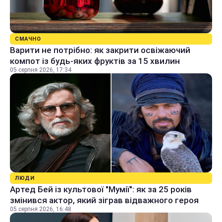
СМАЧНО
Варити не потрібно: як закрити освіжаючий
компот із будь-яких фруктів за 15 хвилин
05 серпня 2026, 17:34
ЛЮДИ
Артед Бей із культової "Мумії": як за 25 років
змінився актор, який зіграв відважного героя
05 серпня 2026, 16:48