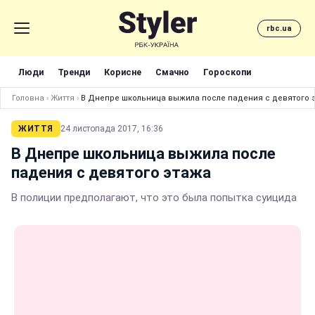
rbc.ua
Люди
Тренди
Корисне
Смачно
Гороскопи
Головна
›
Життя
›
В Днепре школьница выжила после падения с девятого 
ЖИТТЯ
24 листопада 2017, 16:36
В Днепре школьница выжила после
падения с девятого этажа
В полиции предполагают, что это была попытка суицида