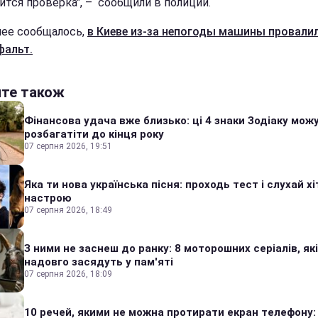
ится проверка", – сообщили в полиции.
нее сообщалось,
в Киеве из-за непогоды машины провали
фальт.
йте також
Фінансова удача вже близько: ці 4 знаки Зодіаку мож
розбагатіти до кінця року
07 серпня 2026, 19:51
Яка ти нова українська пісня: проходь тест і слухай хі
настрою
07 серпня 2026, 18:49
З ними не заснеш до ранку: 8 моторошних серіалів, які
надовго засядуть у пам'яті
07 серпня 2026, 18:09
10 речей, якими не можна протирати екран телефону: