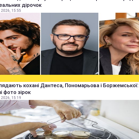
еальних дірочок
 2026, 15:55
лядають кохані Дантеса, Пономарьова і Боржемської:
ні фото зірок
 2026, 15:19