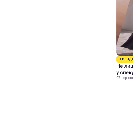
ТРЕНД
Не лиш
у спек
07 серпня