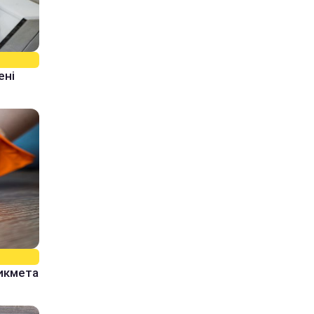
ені
рикмета