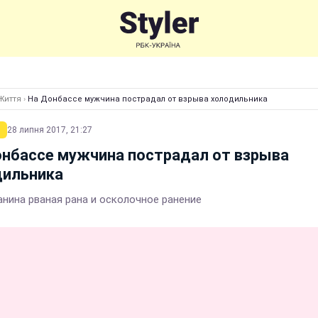
Життя
›
На Донбассе мужчина пострадал от взрыва холодильника
28 липня 2017, 21:27
нбассе мужчина пострадал от взрыва
дильника
анина рваная рана и осколочное ранение