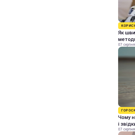
КОРИС
Як шви
методи
07 серпня
ГОРОС
Чому н
і звід
07 серпня