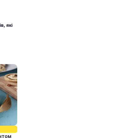
в, які
єнтом