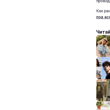
провод
Как ра
под ас
Чита