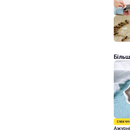
Більш
СМАЧН
Ажурні