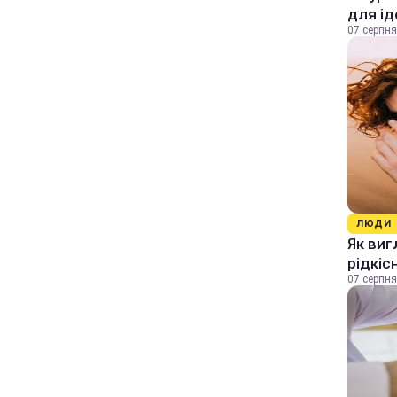
для ід
07 серпня
ЛЮДИ
Як виг
рідкіс
07 серпня