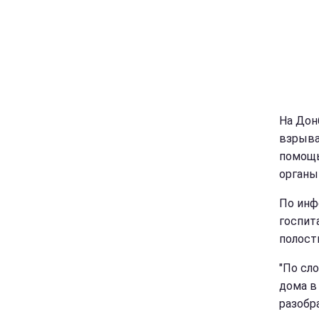
На Дон
взрыва
помощь
органы
По инф
госпит
полости
"По сл
дома в
разобр