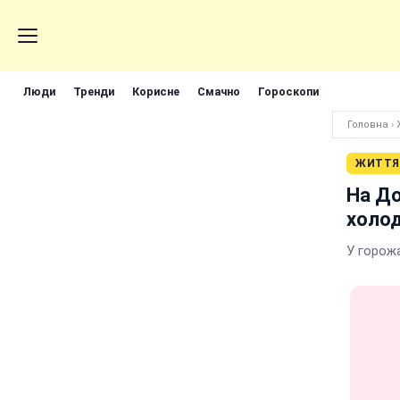
Люди
Тренди
Корисне
Смачно
Гороскопи
Головна
›
ЖИТТЯ
На До
холо
У горож