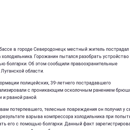
бассе в городе Северодонецк местный житель пострадал
 холодильника. Горожанин пытался разобрать устройство
ю болгарки. Об этом сообщили правоохранительные
 Луганской области.
ормации полицейских, 39-летнего пострадавшего
ализировали с проникающим осколочным ранением брюш
 и рваной раной.
овам потерпевшего, телесные повреждения он получил у с
 результате взрыва компрессора холодильника при попыт
ать его с помощью болгарки. Данный факт зарегистрирова