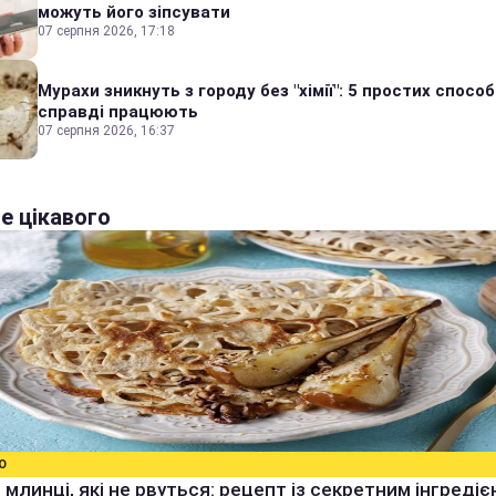
можуть його зіпсувати
07 серпня 2026, 17:18
Мурахи зникнуть з городу без "хімії": 5 простих способі
справді працюють
07 серпня 2026, 16:37
е цікавого
О
 млинці, які не рвуться: рецепт із секретним інгреді