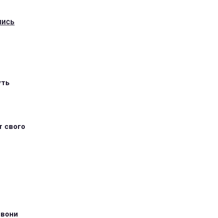
лись
уть
т свого
 вони