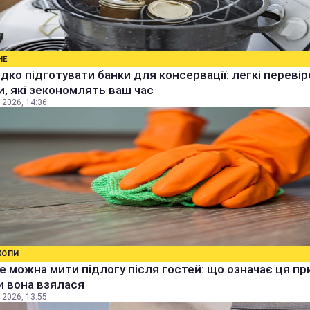
НЕ
дко підготувати банки для консервації: легкі перевір
, які зекономлять ваш час
 2026, 14:36
КОПИ
е можна мити підлогу після гостей: що означає ця п
ки вона взялася
 2026, 13:55