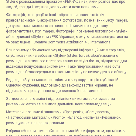
Styler є розважальним проєктом «РБК-Україна», який розповідає про
людей, тренди і все, що цікаво читати поза новинами.
Фотографії, ілюстрації та інші зображення належать їхнім
правовласникам. Використання фотографій, позначених Getty Images,
допускається виключно за наявності письмового дозволу
фотоагентства Getty Images. Фотографії, позначені логотипом «Styler»
або підписані «Styler» чи «РБК-Україна», можуть використовуватися на
умовах ліцензії Creative Commons Attribution 4.0 International.
При повному або частковому відтворенні інформаційних матеріалів,
опублікованих на вебсайті «Styler» (styler.rbc.ua), обов'язковим є
розміщення активного гіперпосилання на styler.rbc.ua, відкритого для
індексації пошуковими системами. Таке гіперпосилання має бути
розміщене безпосередньо в тексті матеріалу не нижче другого абзацу.
Редакція «Styler» може не поділяти точку зору авторів публікацій.
Оціночні судження, відповідно до законодавства України, не
підлягають спростуванню та доведенню їх правдивості.
За достовірність, зміст і відповідність вимогам законодавства
рекламних матеріалів відповідальність несе рекламодавець.
Матеріали, позначені плашками «Прес-реліз», «Спецпроєкт»,
«Партнерський матеріал», «Promo», «Благодійність» та «Резонанс»,
розміщуються на правах реклами.
Рубрика «Новини компаній» є інформаційним форматом, що містить