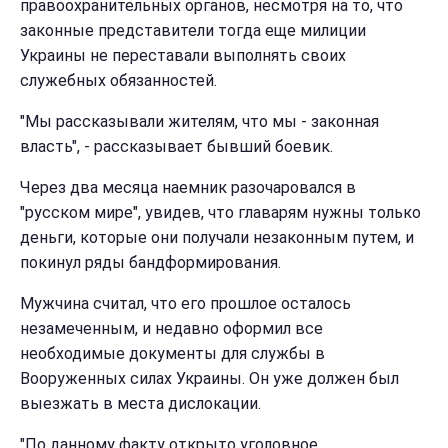
правоохранительных органов, несмотря на то, что
законные представители тогда еще милиции
Украины не переставали выполнять своих
служебных обязанностей.
"Мы рассказывали жителям, что мы - законная
власть", - рассказывает бывший боевик.
Через два месяца наемник разочаровался в
"русском мире", увидев, что главарям нужны только
деньги, которые они получали незаконным путем, и
покинул ряды бандформирования.
Мужчина считал, что его прошлое осталось
незамеченным, и недавно оформил все
необходимые документы для службы в
Вооруженных силах Украины. Он уже должен был
выезжать в места дислокации.
"По данному факту открыто уголовное