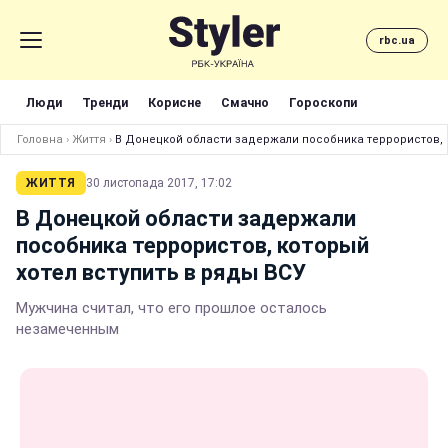
rbc.ua
Люди
Тренди
Корисне
Смачно
Гороскопи
Головна
›
Життя
›
В Донецкой области задержали пособника террористов, к
ЖИТТЯ
30 листопада 2017, 17:02
В Донецкой области задержали
пособника террористов, который
хотел вступить в ряды ВСУ
Мужчина считал, что его прошлое осталось
незамеченным