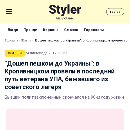
rbc.ua
Люди
Тренди
Корисне
Смачно
Гороскопи
Головна
›
Життя
›
"Дошел пешком до Украины": в Кропивницком провели в п
ЖИТТЯ
24 листопада 2017, 08:51
"Дошел пешком до Украины": в
Кропивницком провели в последний
путь ветерана УПА, бежавшего из
советского лагеря
Бывший политзаключенный скончался на 90-м году жизни