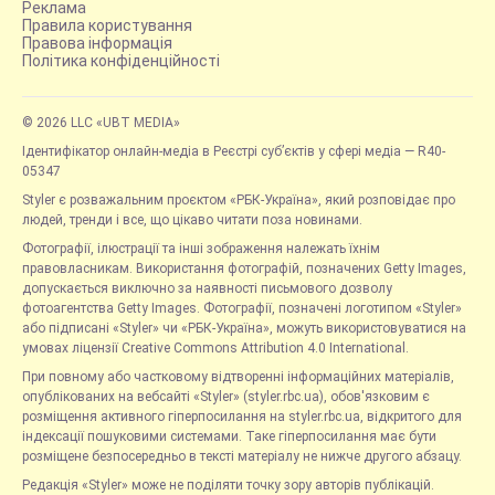
Реклама
Правила користування
Правова інформація
Політика конфіденційності
© 2026 LLC «UBT MEDIA»
Ідентифікатор онлайн-медіа в Реєстрі суб’єктів у сфері медіа — R40-
05347
Styler є розважальним проєктом «РБК-Україна», який розповідає про
людей, тренди і все, що цікаво читати поза новинами.
Фотографії, ілюстрації та інші зображення належать їхнім
правовласникам. Використання фотографій, позначених Getty Images,
допускається виключно за наявності письмового дозволу
фотоагентства Getty Images. Фотографії, позначені логотипом «Styler»
або підписані «Styler» чи «РБК-Україна», можуть використовуватися на
умовах ліцензії Creative Commons Attribution 4.0 International.
При повному або частковому відтворенні інформаційних матеріалів,
опублікованих на вебсайті «Styler» (styler.rbc.ua), обов'язковим є
розміщення активного гіперпосилання на styler.rbc.ua, відкритого для
індексації пошуковими системами. Таке гіперпосилання має бути
розміщене безпосередньо в тексті матеріалу не нижче другого абзацу.
Редакція «Styler» може не поділяти точку зору авторів публікацій.