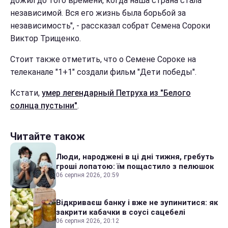
дожил до того времени, когда наша страна стала
независимой. Вся его жизнь была борьбой за
независимость", - рассказал собрат Семена Сороки
Виктор Трищенко.
Стоит также отметить, что о Семене Сороке на
телеканале "1+1" создали фильм "Дети победы".
Кстати,
умер легендарный Петруха из "Белого
солнца пустыни"
.
Читайте також
Люди, народжені в ці дні тижня, гребуть
гроші лопатою: їм пощастило з пелюшок
06 серпня 2026, 20:59
Відкриваєш банку і вже не зупинитися: як
закрити кабачки в соусі сацебелі
06 серпня 2026, 20:12