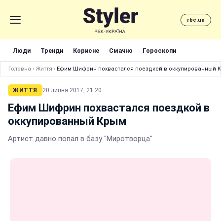
rbc.ua
Люди
Тренди
Корисне
Смачно
Гороскопи
Головна
›
Життя
›
Ефим Шифрин похвастался поездкой в оккупированный 
ЖИТТЯ
20 липня 2017, 21:20
Ефим Шифрин похвастался поездкой в
оккупированный Крым
Артист давно попал в базу "Миротворца"