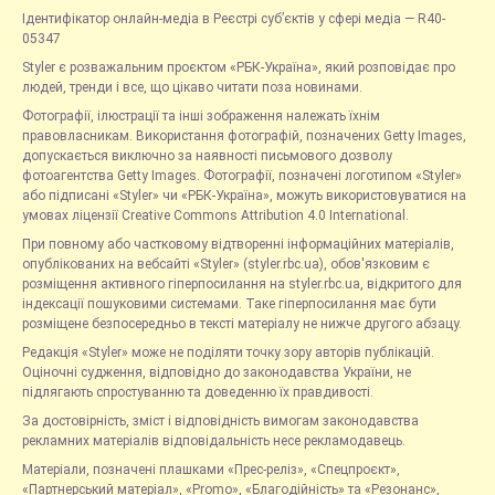
Ідентифікатор онлайн-медіа в Реєстрі суб’єктів у сфері медіа — R40-
05347
Styler є розважальним проєктом «РБК-Україна», який розповідає про
людей, тренди і все, що цікаво читати поза новинами.
Фотографії, ілюстрації та інші зображення належать їхнім
правовласникам. Використання фотографій, позначених Getty Images,
допускається виключно за наявності письмового дозволу
фотоагентства Getty Images. Фотографії, позначені логотипом «Styler»
або підписані «Styler» чи «РБК-Україна», можуть використовуватися на
умовах ліцензії Creative Commons Attribution 4.0 International.
При повному або частковому відтворенні інформаційних матеріалів,
опублікованих на вебсайті «Styler» (styler.rbc.ua), обов'язковим є
розміщення активного гіперпосилання на styler.rbc.ua, відкритого для
індексації пошуковими системами. Таке гіперпосилання має бути
розміщене безпосередньо в тексті матеріалу не нижче другого абзацу.
Редакція «Styler» може не поділяти точку зору авторів публікацій.
Оціночні судження, відповідно до законодавства України, не
підлягають спростуванню та доведенню їх правдивості.
За достовірність, зміст і відповідність вимогам законодавства
рекламних матеріалів відповідальність несе рекламодавець.
Матеріали, позначені плашками «Прес-реліз», «Спецпроєкт»,
«Партнерський матеріал», «Promo», «Благодійність» та «Резонанс»,