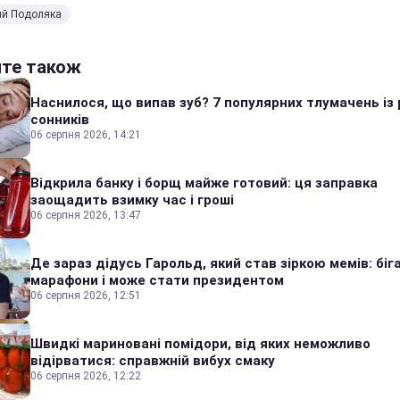
ий Подоляка
йте також
Наснилося, що випав зуб? 7 популярних тлумачень із 
сонників
06 серпня 2026, 14:21
Відкрила банку і борщ майже готовий: ця заправка
заощадить взимку час і гроші
06 серпня 2026, 13:47
Де зараз дідусь Гарольд, який став зіркою мемів: біг
марафони і може стати президентом
06 серпня 2026, 12:51
Швидкі мариновані помідори, від яких неможливо
відірватися: справжній вибух смаку
06 серпня 2026, 12:22