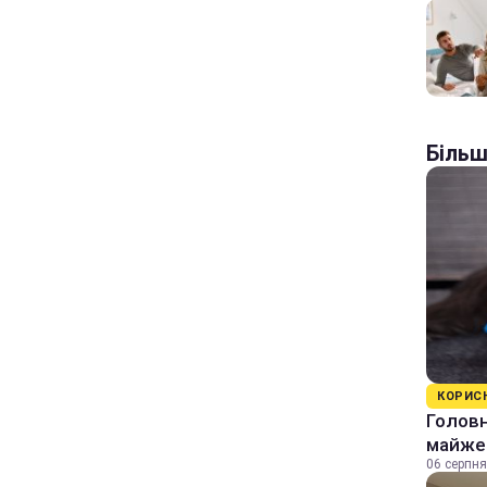
Більш
КОРИС
Головн
майже 
06 серпня