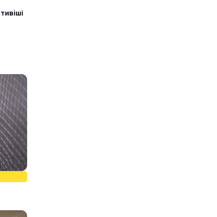
тивіші
: