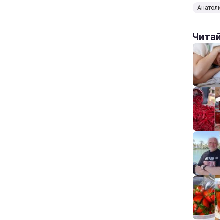
Анатол
Чита