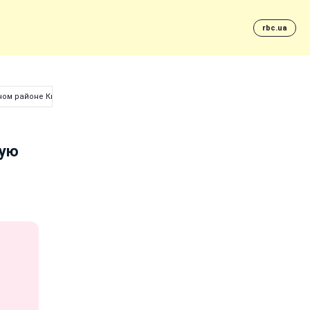
rbc.ua
тном районе Киева
ную