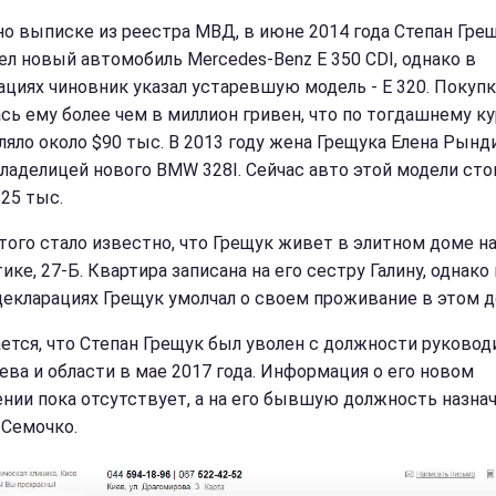
но выписке из реестра МВД, в июне 2014 года Степан Гре
ел новый автомобиль Mercedes-Benz E 350 CDI, однако в
ациях чиновник указал устаревшую модель - Е 320. Покупк
сь ему более чем в миллион гривен, что по тогдашнему к
ляло около $90 тыс. В 2013 году жена Грещука Елена Рынд
владелицей нового BMW 328I. Сейчас авто этой модели сто
$25 тыс.
того стало известно, что Грещук живет в элитном доме н
ке, 27-Б. Квартира записана на его сестру Галину, однако
декларациях Грещук умолчал о своем проживание в этом д
ется, что Степан Грещук был уволен с должности руковод
ева и области в мае 2017 года. Информация о его новом
ении пока отсутствует, а на его бывшую должность назна
 Семочко.