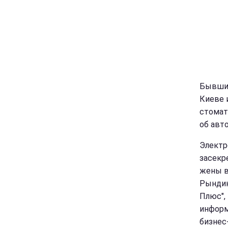
Бывший
Киеве 
стомат
об авт
Электр
засекр
жены в
Рындин
Плюс",
информ
бизнес