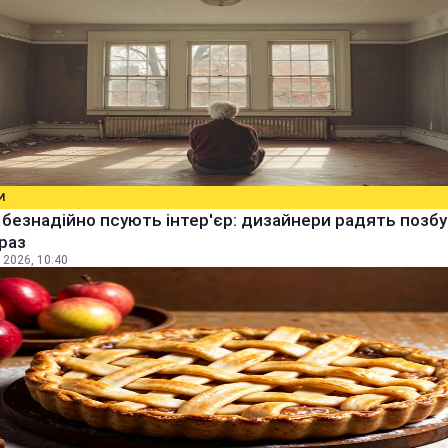
И
і безнадійно псують інтер'єр: дизайнери радять позбу
раз
 2026, 10:40