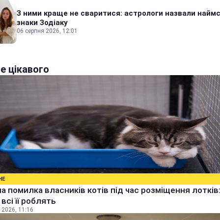
З ними краще не сваритися: астрологи назвали наймс
знаки Зодіаку
06 серпня 2026, 12:01
е цікавого
НЕ
а помилка власників котів під час розміщення лотків
всі її роблять
 2026, 11:16