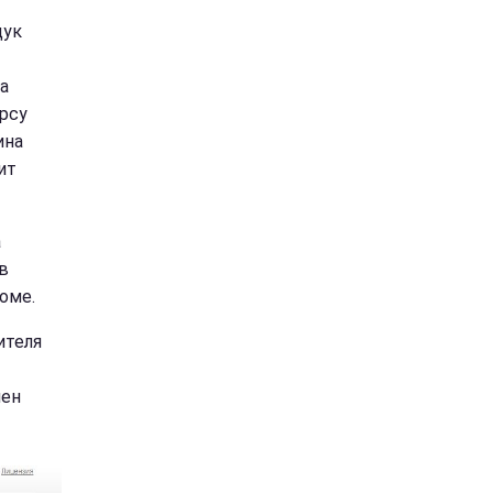
щук
а
урсу
ина
ит
а
 в
оме.
ителя
чен