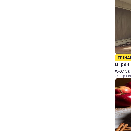
ТРЕНД
Ці реч
уже за
06 серпня