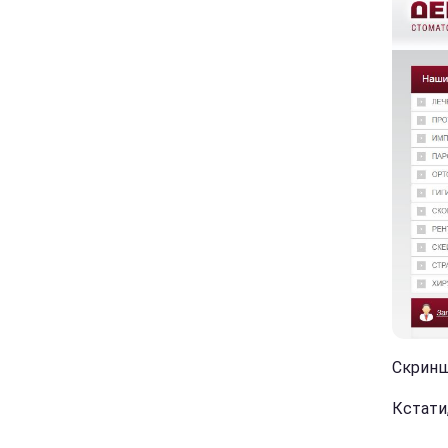
Скринш
Кстати