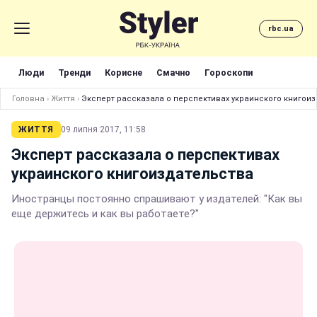
rbc.ua
Люди
Тренди
Корисне
Смачно
Гороскопи
Головна
›
Життя
›
Эксперт рассказала о перспективах украинского книгои
ЖИТТЯ
09 липня 2017, 11:58
Эксперт рассказала о перспективах
украинского книгоиздательства
Иностранцы постоянно спрашивают у издателей: "Как вы
еще держитесь и как вы работаете?"