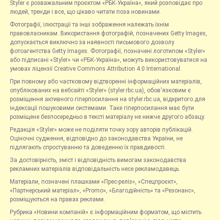
Styler є розважальним проєктом «РБК-Україна», який розповідає про
людей, тренди і все, що цікаво читати поза новинами.
Фотографії, ілюстрації та інші зображення належать їхнім
правовласникам. Використання фотографій, позначених Getty Images,
допускається виключно за наявності письмового дозволу
фотоагентства Getty Images. Фотографії, позначені логотипом «Styler»
або підписані «Styler» чи «РБК-Україна», можуть використовуватися на
умовах ліцензії Creative Commons Attribution 4.0 International.
При повному або частковому відтворенні інформаційних матеріалів,
опублікованих на вебсайті «Styler» (styler.rbc.ua), обов'язковим є
розміщення активного гіперпосилання на styler.rbc.ua, відкритого для
індексації пошуковими системами. Таке гіперпосилання має бути
розміщене безпосередньо в тексті матеріалу не нижче другого абзацу.
Редакція «Styler» може не поділяти точку зору авторів публікацій.
Оціночні судження, відповідно до законодавства України, не
підлягають спростуванню та доведенню їх правдивості.
За достовірність, зміст і відповідність вимогам законодавства
рекламних матеріалів відповідальність несе рекламодавець.
Матеріали, позначені плашками «Прес-реліз», «Спецпроєкт»,
«Партнерський матеріал», «Promo», «Благодійність» та «Резонанс»,
розміщуються на правах реклами.
Рубрика «Новини компаній» є інформаційним форматом, що містить