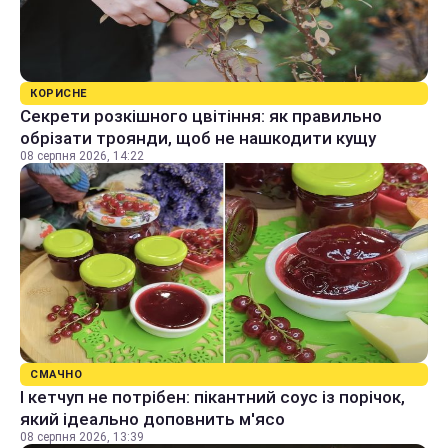
КОРИСНЕ
Секрети розкішного цвітіння: як правильно
обрізати троянди, щоб не нашкодити кущу
08 серпня 2026, 14:22
СМАЧНО
І кетчуп не потрібен: пікантний соус із порічок,
який ідеально доповнить м'ясо
08 серпня 2026, 13:39