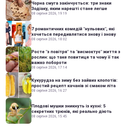
Чорна смуга закінчується: три знаки
Зодіаку, яким нарешті стане легше
08 серпня 2026, 19:19
7 романтичних комедій "нульових", які
хочеться передивлятися знову і знову
08 серпня 2026, 18:02
Росте "з повітря" та "висмоктує" життя з
рослин: що таке повитиця та чому її так
важко побороти
08 серпня 2026, 17:14
Кукурудза на зиму без зайвих клопотів:
простий рецепт качанів зі смаком літа
08 серпня 2026, 16:27
Плодові мушки зникнуть із кухні: 5
секретних трюків, які реально діють
08 серпня 2026, 15:45