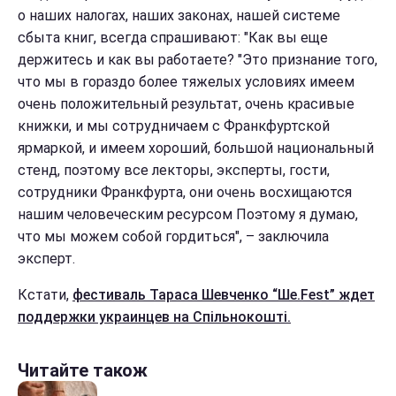
о наших налогах, наших законах, нашей системе
сбыта книг, всегда спрашивают: "Как вы еще
держитесь и как вы работаете? "Это признание того,
что мы в гораздо более тяжелых условиях имеем
очень положительный результат, очень красивые
книжки, и мы сотрудничаем с Франкфуртской
ярмаркой, и имеем хороший, большой национальный
стенд, поэтому все лекторы, эксперты, гости,
сотрудники Франкфурта, они очень восхищаются
нашим человеческим ресурсом Поэтому я думаю,
что мы можем собой гордиться", – заключила
эксперт.
Кстати,
фестиваль Тараса Шевченко “Ше.Fest” ждет
поддержки украинцев на Спільнокошті.
Читайте також