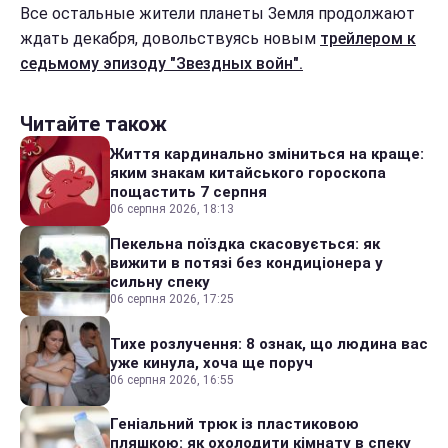
Все остальные жители планеты Земля продолжают
ждать декабря, довольствуясь новым
трейлером к
седьмому эпизоду "Звездных войн".
Читайте також
Життя кардинально зміниться на краще:
яким знакам китайського гороскопа
пощастить 7 серпня
06 серпня 2026, 18:13
Пекельна поїздка скасовується: як
вижити в потязі без кондиціонера у
сильну спеку
06 серпня 2026, 17:25
Тихе розлучення: 8 ознак, що людина вас
уже кинула, хоча ще поруч
06 серпня 2026, 16:55
Геніальний трюк із пластиковою
пляшкою: як охолодити кімнату в спеку