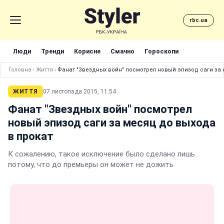
rbc.ua
Люди
Тренди
Корисне
Смачно
Гороскопи
Головна
›
Життя
›
Фанат "Звездных войн" посмотрел новый эпизод саги за 
ЖИТТЯ
07 листопада 2015, 11:54
Фанат "Звездных войн" посмотрел
новый эпизод саги за месяц до выхода
в прокат
К сожалению, такое исключение было сделано лишь
потому, что до премьеры он может не дожить