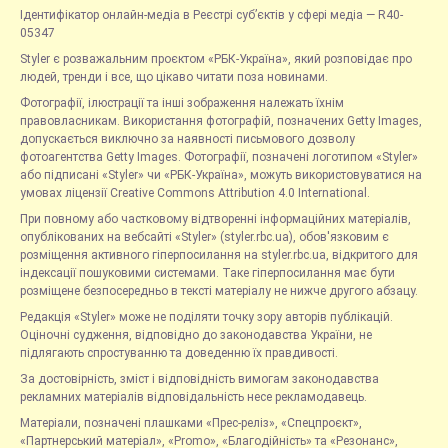
Ідентифікатор онлайн-медіа в Реєстрі суб’єктів у сфері медіа — R40-
05347
Styler є розважальним проєктом «РБК-Україна», який розповідає про
людей, тренди і все, що цікаво читати поза новинами.
Фотографії, ілюстрації та інші зображення належать їхнім
правовласникам. Використання фотографій, позначених Getty Images,
допускається виключно за наявності письмового дозволу
фотоагентства Getty Images. Фотографії, позначені логотипом «Styler»
або підписані «Styler» чи «РБК-Україна», можуть використовуватися на
умовах ліцензії Creative Commons Attribution 4.0 International.
При повному або частковому відтворенні інформаційних матеріалів,
опублікованих на вебсайті «Styler» (styler.rbc.ua), обов'язковим є
розміщення активного гіперпосилання на styler.rbc.ua, відкритого для
індексації пошуковими системами. Таке гіперпосилання має бути
розміщене безпосередньо в тексті матеріалу не нижче другого абзацу.
Редакція «Styler» може не поділяти точку зору авторів публікацій.
Оціночні судження, відповідно до законодавства України, не
підлягають спростуванню та доведенню їх правдивості.
За достовірність, зміст і відповідність вимогам законодавства
рекламних матеріалів відповідальність несе рекламодавець.
Матеріали, позначені плашками «Прес-реліз», «Спецпроєкт»,
«Партнерський матеріал», «Promo», «Благодійність» та «Резонанс»,