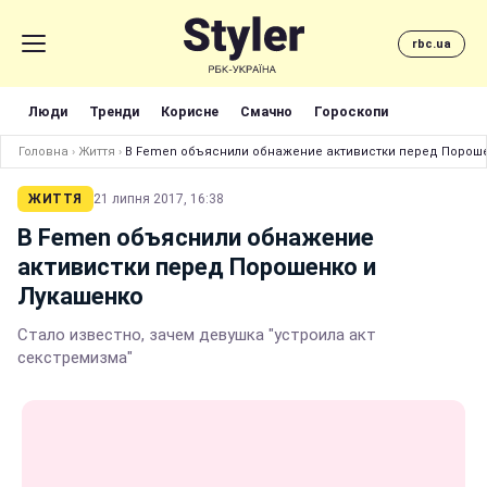
rbc.ua
Люди
Тренди
Корисне
Смачно
Гороскопи
Головна
›
Життя
›
В Femen объяснили обнажение активистки перед Порош
ЖИТТЯ
21 липня 2017, 16:38
В Femen объяснили обнажение
активистки перед Порошенко и
Лукашенко
Стало известно, зачем девушка "устроила акт
секстремизма"