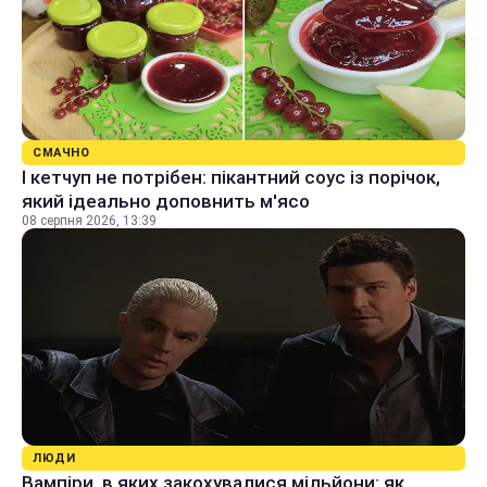
СМАЧНО
І кетчуп не потрібен: пікантний соус із порічок,
який ідеально доповнить м'ясо
08 серпня 2026, 13:39
ЛЮДИ
Вампіри, в яких закохувалися мільйони: як