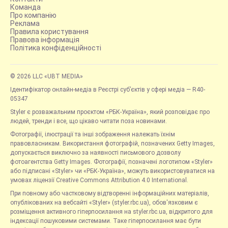
Команда
Про компанію
Реклама
Правила користування
Правова інформація
Політика конфіденційності
© 2026 LLC «UBT MEDIA»
Ідентифікатор онлайн-медіа в Реєстрі суб’єктів у сфері медіа — R40-
05347
Styler є розважальним проєктом «РБК-Україна», який розповідає про
людей, тренди і все, що цікаво читати поза новинами.
Фотографії, ілюстрації та інші зображення належать їхнім
правовласникам. Використання фотографій, позначених Getty Images,
допускається виключно за наявності письмового дозволу
фотоагентства Getty Images. Фотографії, позначені логотипом «Styler»
або підписані «Styler» чи «РБК-Україна», можуть використовуватися на
умовах ліцензії Creative Commons Attribution 4.0 International.
При повному або частковому відтворенні інформаційних матеріалів,
опублікованих на вебсайті «Styler» (styler.rbc.ua), обов'язковим є
розміщення активного гіперпосилання на styler.rbc.ua, відкритого для
індексації пошуковими системами. Таке гіперпосилання має бути