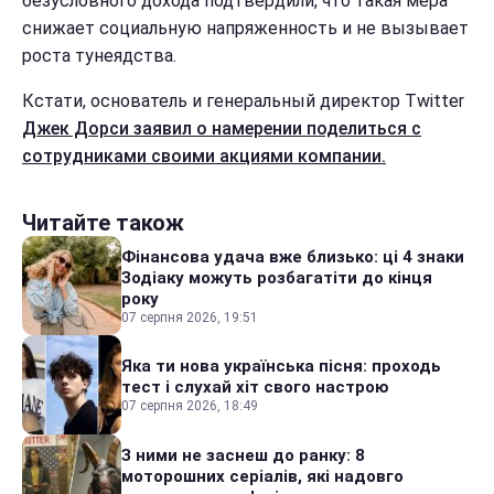
безусловного дохода подтвердили, что такая мера
снижает социальную напряженность и не вызывает
роста тунеядства.
Кстати, основатель и генеральный директор Twitter
Джек Дорси заявил о намерении поделиться с
сотрудниками своими акциями компании.
Читайте також
Фінансова удача вже близько: ці 4 знаки
Зодіаку можуть розбагатіти до кінця
року
07 серпня 2026, 19:51
Яка ти нова українська пісня: проходь
тест і слухай хіт свого настрою
07 серпня 2026, 18:49
З ними не заснеш до ранку: 8
моторошних серіалів, які надовго