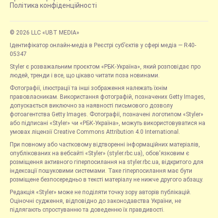
Політика конфіденційності
© 2026 LLC «UBT MEDIA»
Ідентифікатор онлайн-медіа в Реєстрі суб’єктів у сфері медіа — R40-
05347
Styler є розважальним проєктом «РБК-Україна», який розповідає про
людей, тренди і все, що цікаво читати поза новинами.
Фотографії, ілюстрації та інші зображення належать їхнім
правовласникам. Використання фотографій, позначених Getty Images,
допускається виключно за наявності письмового дозволу
фотоагентства Getty Images. Фотографії, позначені логотипом «Styler»
або підписані «Styler» чи «РБК-Україна», можуть використовуватися на
умовах ліцензії Creative Commons Attribution 4.0 International.
При повному або частковому відтворенні інформаційних матеріалів,
опублікованих на вебсайті «Styler» (styler.rbc.ua), обов'язковим є
розміщення активного гіперпосилання на styler.rbc.ua, відкритого для
індексації пошуковими системами. Таке гіперпосилання має бути
розміщене безпосередньо в тексті матеріалу не нижче другого абзацу.
Редакція «Styler» може не поділяти точку зору авторів публікацій.
Оціночні судження, відповідно до законодавства України, не
підлягають спростуванню та доведенню їх правдивості.