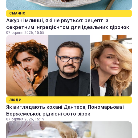
СМАЧНО
Ажурні млинці, які не рвуться: рецепт із
секретним інгредієнтом для ідеальних дірочок
07 серпня 2026, 15:55
ЛЮДИ
Як виглядають кохані Дантеса, Пономарьова і
Боржемської: рідкісні фото зірок
07 серпня 2026, 15:19