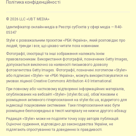
Політика конфіденційності
© 2026 LLC «UBT MEDIA»
Ідентифікатор онлайн-медіа в Реєстрі суб’єктів у сфері медіа — R40-
05347
Styler є розважальним проєктом «РБК-Україна», який розповідає про
людей, тренди і все, що цікаво читати поза новинами.
Фотографії, ілюстрації та інші зображення належать їхнім
правовласникам. Використання фотографій, позначених Getty Images,
допускається виключно за наявності письмового дозволу
фотоагентства Getty Images. Фотографії, позначені логотипом «Styler»
або підписані «Styler» чи «РБК-Україна», можуть використовуватися на
умовах ліцензії Creative Commons Attribution 4.0 International.
При повному або частковому відтворенні інформаційних матеріалів,
опублікованих на вебсайті «Styler» (styler.rbc.ua), обов'язковим є
розміщення активного гіперпосилання на styler.rbc.ua, відкритого для
індексації пошуковими системами. Таке гіперпосилання має бути
розміщене безпосередньо в тексті матеріалу не нижче другого абзацу.
Редакція «Styler» може не поділяти точку зору авторів публікацій.
Оціночні судження, відповідно до законодавства України, не
підлягають спростуванню та доведенню їх правдивості.