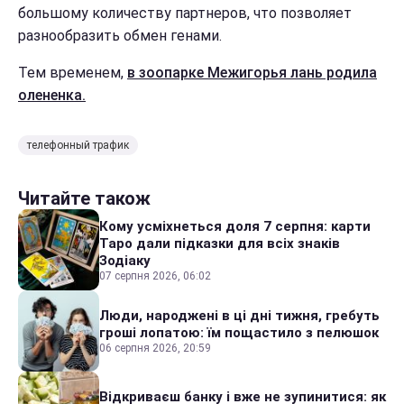
большому количеству партнеров, что позволяет
разнообразить обмен генами.
Тем временем,
в зоопарке Межигорья лань родила
олененка.
телефонный трафик
Читайте також
Кому усміхнеться доля 7 серпня: карти
Таро дали підказки для всіх знаків
Зодіаку
07 серпня 2026, 06:02
Люди, народжені в ці дні тижня, гребуть
гроші лопатою: їм пощастило з пелюшок
06 серпня 2026, 20:59
Відкриваєш банку і вже не зупинитися: як