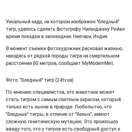
Уикальный кадр, на котором изображен "бледный"
тигр, удалось сделать фотографу Ниланджану Рейво
время поездки в заповедник Нилгири, Индия.
В момент съемки фотохудожник рисковал жизнью,
находясь от редкой породы тигра на смертельном
расстоянии 60 метров, сообщает MyModernMet.
Фото: "Бледный" тигр (24tv.ua)
По мнению специалистов, это животное может
стать тигром с самым светлым окрасом, который
только есть нынче в природе. Любопытно, что
"бледные" тигры, в отличие от "белых", имеют
сложную генетическую мутацию. Это произошло
ввиду того, что у тигров есть свободный доступ к