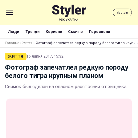
rbc.ua
Люди
Тренди
Корисне
Смачно
Гороскопи
Головна
›
Життя
›
Фотограф запечатлел редкую породу белого тигра крупн
ЖИТТЯ
16 липня 2017, 15:32
Фотограф запечатлел редкую породу
белого тигра крупным планом
Снимок был сделан на опасном расстоянии от хищника