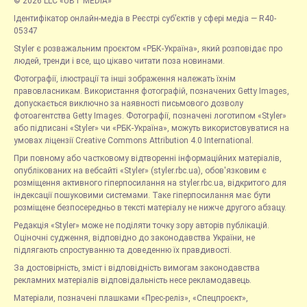
© 2026 LLC «UBT MEDIA»
Ідентифікатор онлайн-медіа в Реєстрі суб’єктів у сфері медіа — R40-
05347
Styler є розважальним проєктом «РБК-Україна», який розповідає про
людей, тренди і все, що цікаво читати поза новинами.
Фотографії, ілюстрації та інші зображення належать їхнім
правовласникам. Використання фотографій, позначених Getty Images,
допускається виключно за наявності письмового дозволу
фотоагентства Getty Images. Фотографії, позначені логотипом «Styler»
або підписані «Styler» чи «РБК-Україна», можуть використовуватися на
умовах ліцензії Creative Commons Attribution 4.0 International.
При повному або частковому відтворенні інформаційних матеріалів,
опублікованих на вебсайті «Styler» (styler.rbc.ua), обов'язковим є
розміщення активного гіперпосилання на styler.rbc.ua, відкритого для
індексації пошуковими системами. Таке гіперпосилання має бути
розміщене безпосередньо в тексті матеріалу не нижче другого абзацу.
Редакція «Styler» може не поділяти точку зору авторів публікацій.
Оціночні судження, відповідно до законодавства України, не
підлягають спростуванню та доведенню їх правдивості.
За достовірність, зміст і відповідність вимогам законодавства
рекламних матеріалів відповідальність несе рекламодавець.
Матеріали, позначені плашками «Прес-реліз», «Спецпроєкт»,