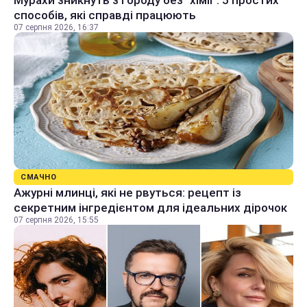
Мурахи зникнуть з городу без "хімії": 5 простих
способів, які справді працюють
07 серпня 2026, 16:37
СМАЧНО
Ажурні млинці, які не рвуться: рецепт із
секретним інгредієнтом для ідеальних дірочок
07 серпня 2026, 15:55