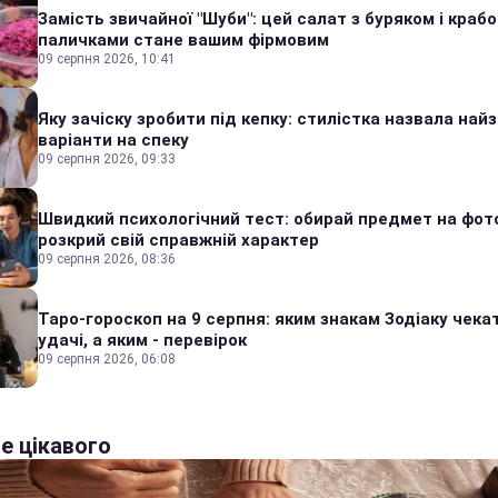
Замість звичайної "Шуби": цей салат з буряком і краб
паличками стане вашим фірмовим
09 серпня 2026, 10:41
Яку зачіску зробити під кепку: стилістка назвала найз
варіанти на спеку
09 серпня 2026, 09:33
Швидкий психологічний тест: обирай предмет на фото
розкрий свій справжній характер
09 серпня 2026, 08:36
Таро-гороскоп на 9 серпня: яким знакам Зодіаку чека
удачі, а яким - перевірок
09 серпня 2026, 06:08
е цікавого