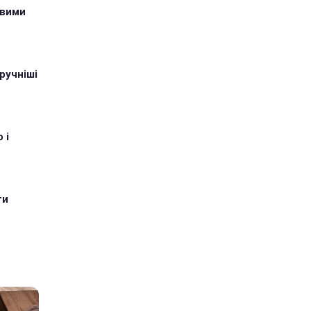
овими
ручніші
 і
ти