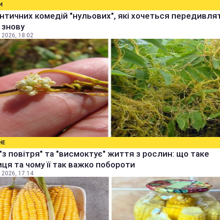
И
нтичних комедій "нульових", які хочеться передивля
і знову
 2026, 18:02
НЕ
"з повітря" та "висмоктує" життя з рослин: що таке
ця та чому її так важко побороти
 2026, 17:14