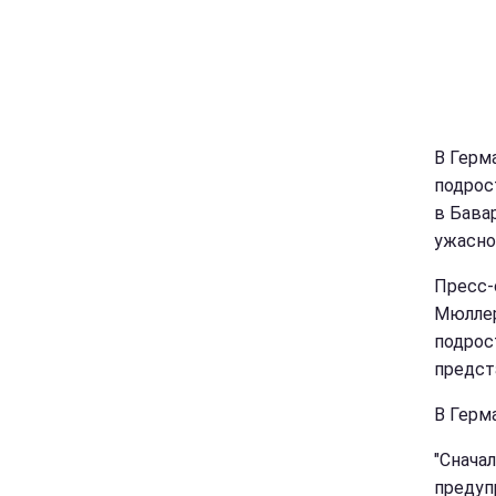
В Герм
подрос
в Бава
ужасно
Пресс-
Мюллер
подрос
предст
В Герм
"Снача
предуп