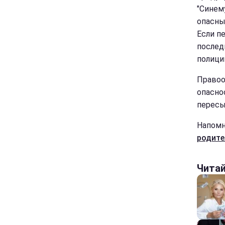
"Синему
опасны
Если п
послед
полици
Правоо
опасно
пересы
Напомн
родите
Чита