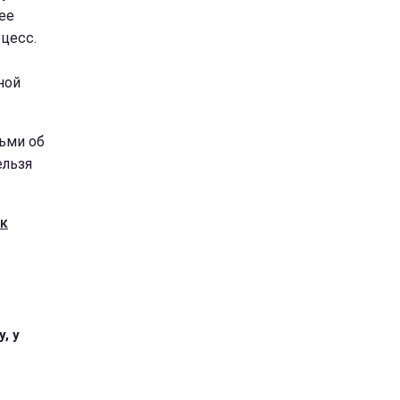
ее
цесс.
ной
ьми об
ельзя
 к
, у