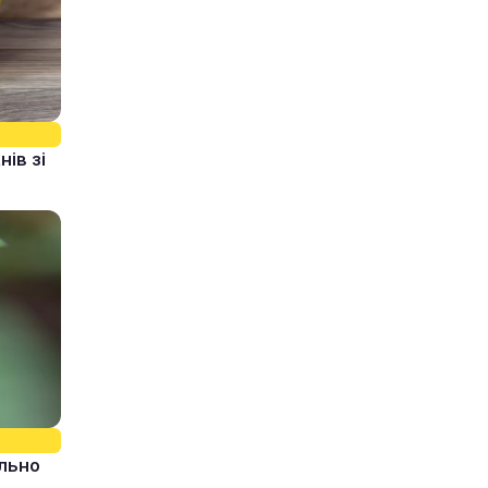
ів зі
ально