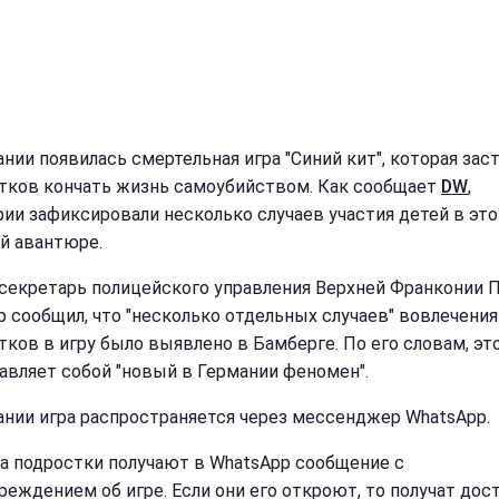
ании появилась смертельная игра "Синий кит", которая зас
тков кончать жизнь самоубийством. Как сообщает
DW
,
рии зафиксировали несколько случаев участия детей в это
й авантюре.
секретарь полицейского управления Верхней Франконии 
 сообщил, что "несколько отдельных случаев" вовлечения
тков в игру было выявлено в Бамберге. По его словам, эт
авляет собой "новый в Германии феномен".
ании игра распространяется через мессенджер WhatsApp.
ла подростки получают в WhatsApp сообщение с
реждением об игре. Если они его откроют, то получат дост