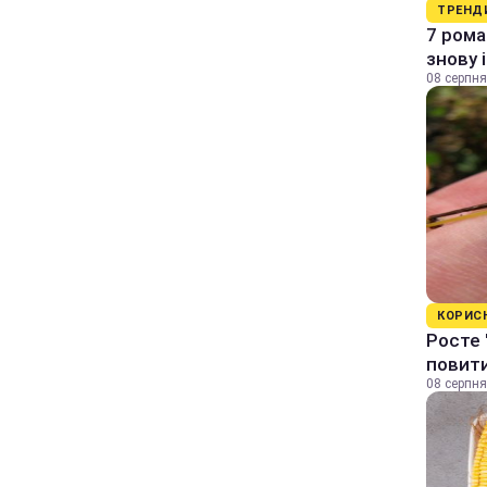
ТРЕНД
7 рома
знову 
08 серпня
КОРИС
Росте 
повити
08 серпня