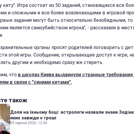
 киту". Игра состоит из 50 заданий, становящихся все бол
ми и сложными и все более вовлекающими в игровой про
ервые задания могут быть относительно безобидными, то
ним является самоубийством игрока", - рассказали в мест
и.
хранительные органы просят родителей поговорить с дет
сти этой игры. Сообщение, открывающее доступ к игре, н
лать другим и необходимо сразу же стереть.
им, что
в школах Киева выдвинули странные требования
лям в связи с "синими китами".
йте також
Доля на їхньому боці: астрологи назвали знаки Зодіаку
яких завжди є гроші
09 серпня 2026, 12:06