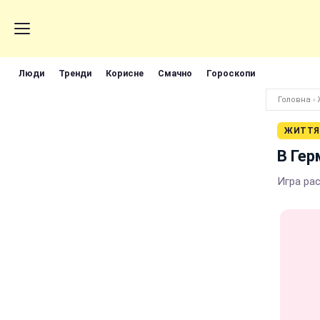
Люди
Тренди
Корисне
Смачно
Гороскопи
Головна
›
ЖИТТЯ
В Гер
Игра ра