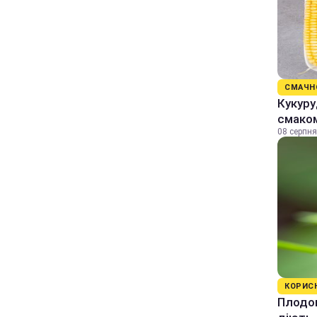
СМАЧН
Кукуру
смаком
08 серпня
КОРИС
Плодов