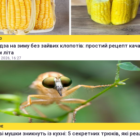
О
дза на зиму без зайвих клопотів: простий рецепт качан
 літа
 2026, 16:27
НЕ
і мушки зникнуть із кухні: 5 секретних трюків, які ре